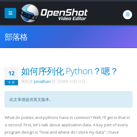
部落格
如何序列化 Python？嗯？
12
撰寫者
Jonathan
於
2008年10月12日
.
十月
此文章僅提供英文版本。
What do pickles and pythons have in common? Well, I'll get to that in
a second. First, let's talk about application data. A key part of every
program design is "how and where do I store my data". I have