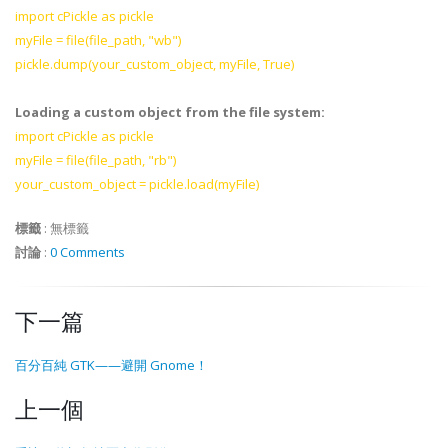
import cPickle as pickle
myFile = file(file_path, "wb")
pickle.dump(your_custom_object, myFile, True)
Loading a custom object from the file system:
import cPickle as pickle
myFile = file(file_path, "rb")
your_custom_object = pickle.load(myFile)
標籤
:
無標籤
討論
:
0 Comments
下一篇
百分百純 GTK——避開 Gnome！
上一個