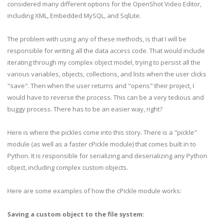
considered many different options for the OpenShot Video Editor,
including XML, Embedded MySQL, and SqlLite.
The problem with using any of these methods, is that I will be
responsible for writing all the data access code. That would include
iterating through my complex object model, trying to persist all the
various variables, objects, collections, and lists when the user clicks
"save". Then when the user returns and "opens" their project, I
would have to reverse the process. This can be a very tedious and
buggy process. There has to be an easier way, right?
Here is where the pickles come into this story. There is a "pickle"
module (as well as a faster cPickle module) that comes built in to
Python. It is responsible for serializing and deserializing any Python
object, including complex custom objects.
Here are some examples of how the cPickle module works:
Saving a custom object to the file system: