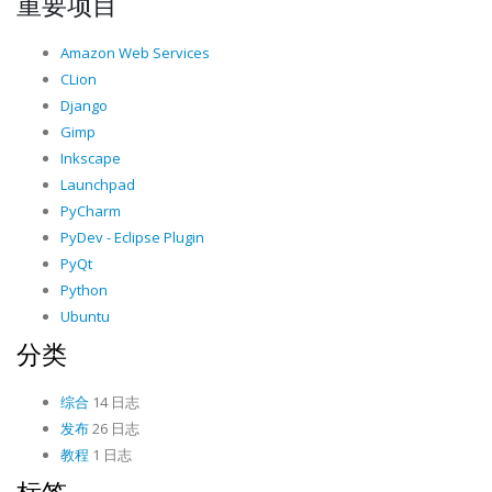
重要项目
Amazon Web Services
CLion
Django
Gimp
Inkscape
Launchpad
PyCharm
PyDev - Eclipse Plugin
PyQt
Python
Ubuntu
分类
综合
14 日志
发布
26 日志
教程
1 日志