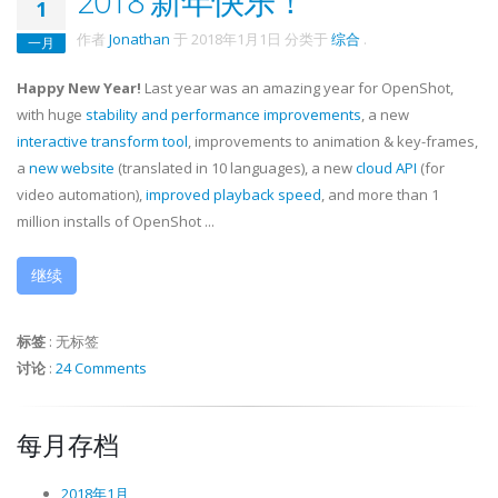
2018 新年快乐！
1
作者
Jonathan
于
2018年1月1日
分类于
综合
.
一月
Happy New Year!
Last year was an amazing year for OpenShot,
with huge
stability and performance improvements
, a new
interactive transform tool
, improvements to animation & key-frames,
a
new website
(translated in 10 languages), a new
cloud API
(for
video automation),
improved playback speed
, and more than 1
million installs of OpenShot ...
继续
标签
:
无标签
讨论
:
24 Comments
每月存档
2018年1月