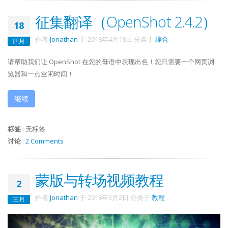
征集翻译（OpenShot 2.4.2）
18
作者
Jonathan
于
2018年4月18日
分类于
综合
.
四月
请帮助我们让 OpenShot 在您的母语中表现出色！您只需要一个网页浏
览器和一点空闲时间！
继续
标签
:
无标签
讨论
:
2 Comments
蒙版与转场视频教程
2
作者
Jonathan
于
2018年3月2日
分类于
教程
.
三月