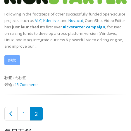
Following in the footsteps of other successfully funded open-source
projects, such as
VLC
,
Kdenlive
, and
Novacut
, OpenShot Video Editor
has
just launched
it's first ever
Kickstarter campaign
, focused
on raising funds to develop a cross-platform version (Windows,
Linux, and Mac), integrate our new & powerful video editing engine,
and improve our ...
继续
标签
:
无标签
讨论
:
15 Comments
1
2