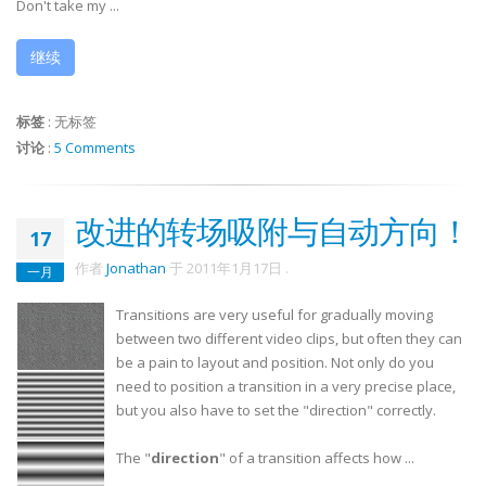
Don't take my ...
继续
标签
:
无标签
讨论
:
5 Comments
改进的转场吸附与自动方向！
17
作者
Jonathan
于
2011年1月17日
.
一月
Transitions are very useful for gradually moving
between two different video clips, but often they can
be a pain to layout and position. Not only do you
need to position a transition in a very precise place,
but you also have to set the "direction" correctly.
The "
direction
" of a transition affects how ...