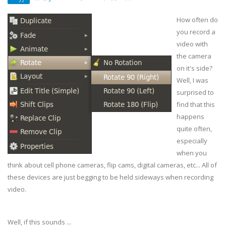
How often do
you record a
video with
the camera
on it's side?
Well, I was
surprised to
find that this
happens
quite often,
especially
when you
think about cell phone cameras, flip cams, digital cameras, etc... All of
these devices are just begging to be held sideways when recording
video.
Well, if this sounds ...