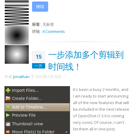
继续
标签
:
无标签
讨论
:
4 Comments
一步添加多个剪辑到
15
时间线！
一月
作者
Jonathan
于
2011年1月15日
.
It's been a busy 2 months, and
I am ready to start announcing
all of the new features that will
be included in the next release
of OpenShot (1.3.0 is coming
very soon). Of course, I can't
list them all in one post,