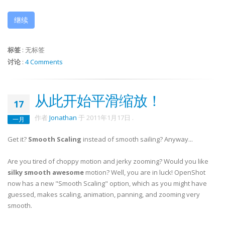
继续
标签
:
无标签
讨论
:
4 Comments
从此开始平滑缩放！
17
作者
Jonathan
于
2011年1月17日
.
一月
Get it?
Smooth Scaling
instead of smooth sailing? Anyway...
Are you tired of choppy motion and jerky zooming? Would you like
silky smooth awesome
motion? Well, you are in luck! OpenShot
now has a new "Smooth Scaling" option, which as you might have
guessed, makes scaling, animation, panning, and zooming very
smooth.