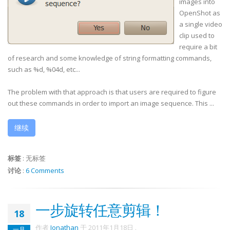
images into
OpenShot
as
a single video
clip used to
require a bit
of research and some knowledge of string formatting commands,
such as %d, %04d, etc...
The problem with that approach is that users are required to figure
out these commands in order to import an image sequence. This ...
继续
标签
:
无标签
讨论
:
6 Comments
一步旋转任意剪辑！
18
作者
Jonathan
于
2011年1月18日
.
一月