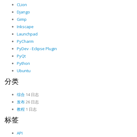
CLion
Django
Gimp
Inkscape
Launchpad
PyCharm
PyDev - Eclipse Plugin
PyQt
Python
Ubuntu
分类
综合
14 日志
发布
26 日志
教程
1 日志
标签
API