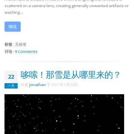
scattered on a camera lens, creating generally unwanted artifacts or
washing ...
继续
标签
:
无标签
讨论
:
9 Comments
哆嗦！那雪是从哪里来的？
22
作者
Jonathan
于
2011年1月22日
.
一月