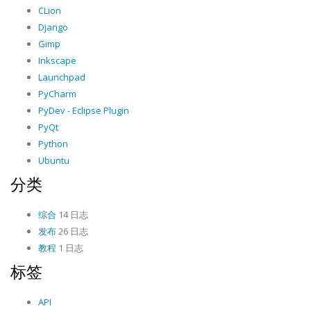
CLion
Django
Gimp
Inkscape
Launchpad
PyCharm
PyDev - Eclipse Plugin
PyQt
Python
Ubuntu
分类
综合
14 日志
发布
26 日志
教程
1 日志
标签
API