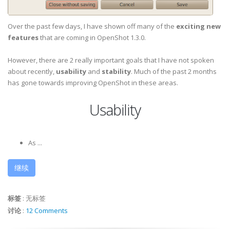
Over the past few days, I have shown off many of the
exciting new
features
that are coming in OpenShot 1.3.0.
However, there are 2 really important goals that I have not spoken
about recently,
usability
and
stability
. Much of the past 2 months
has gone towards improving OpenShot in these areas.
Usability
As ...
继续
标签
:
无标签
讨论
:
12 Comments