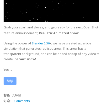
Grab your scarf and gloves, and get ready for the next OpenShot
feature announcement,
Realistic Animated Snow
!
Using the power of
Blender 2.56
+, we have created a particle
simulation that generates realistic snow. This snow has a
transparent background, and can be added on top of any video to
create
instant snow!
You ...
继续
标签
:
无标签
讨论
:
3 Comments