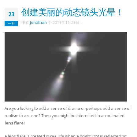
创建美丽的动态镜头光晕！
23
作者
Jonathan
于
2011年1月23日
.
一月
Are you looking to add a sense of drama or perhaps add a sense of
realism to a scene? Then you might be interested in an animated
lens flare!
A lens flare is created in real life when a bright light is reflected or