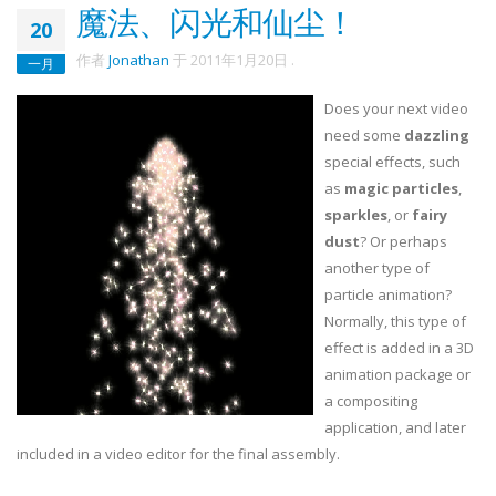
魔法、闪光和仙尘！
20
作者
Jonathan
于
2011年1月20日
.
一月
Does your next video
need some
dazzling
special effects, such
as
magic particles
,
sparkles
, or
fairy
dust
? Or perhaps
another type of
particle animation?
Normally, this type of
effect is added in a 3D
animation package or
a compositing
application, and later
included in a video editor for the final assembly.