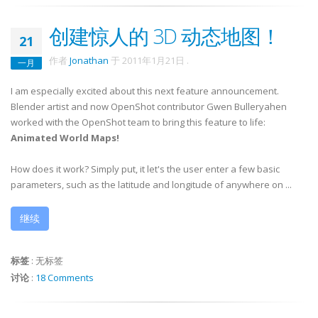
创建惊人的 3D 动态地图！
21
作者
Jonathan
于
2011年1月21日
.
一月
I am especially excited about this next feature announcement.
Blender artist and now OpenShot contributor Gwen Bulleryahen
worked with the OpenShot team to bring this feature to life:
Animated World Maps!
How does it work? Simply put, it let's the user enter a few basic
parameters, such as the latitude and longitude of anywhere on ...
继续
标签
:
无标签
讨论
:
18 Comments