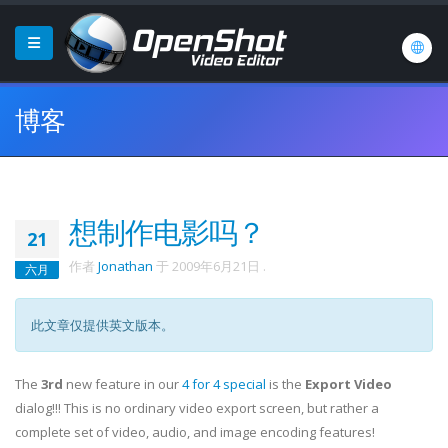
博客
想制作电影吗？
21
作者
Jonathan
于
2009年6月21日
.
六月
此文章仅提供英文版本。
The
3rd
new feature in our
4 for 4 special
is the
Export Video
dialog!!! This is no ordinary video export screen, but rather a
complete set of video, audio, and image encoding features!