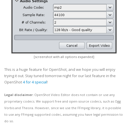
[screenshot with all options expanded]
This is a huge feature for OpenShot, and we hope you will enjoy
trying it out. Stay tuned tomorrow night for our last feature in the
OpenShot
4 for 4 special
!
Legal disclaimer:
OpenShot Video Editor does not contain or use any
proprietary codecs. We support free and open-source codecs, such as Ogg
Vorbis and Theora. However, since we use the FFmpeg library, it is possible
to use any FFmpeg supported codec, assuming you have legal permission to
do so.