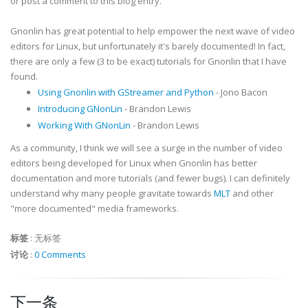
or post a comment to this blog entry.
Gnonlin has great potential to help empower the next wave of video
editors for Linux, but unfortunately it's barely documented! In fact,
there are only a few (3 to be exact) tutorials for Gnonlin that I have
found.
Using Gnonlin with GStreamer and Python
- Jono Bacon
Introducing GNonLin
- Brandon Lewis
Working With GNonLin
- Brandon Lewis
As a community, I think we will see a surge in the number of video
editors being developed for Linux when Gnonlin has better
documentation and more tutorials (and fewer bugs). I can definitely
understand why many people gravitate towards
MLT
and other
"more documented" media frameworks.
标签
:
无标签
讨论
:
0 Comments
下一条