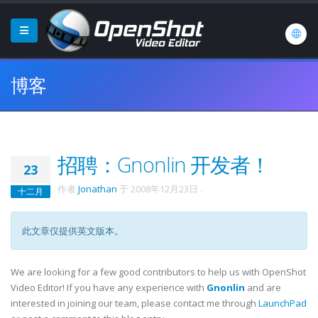
博客
招聘：Gnonlin 开发者！
23
作者
Jonathan
于
2008年12月23日
.
十二月
此文章仅提供英文版本。
We are looking for a few good contributors to help us with OpenShot
Video Editor! If you have any experience with
Gnonlin
and are
interested in joining our team, please contact me through
LaunchPad