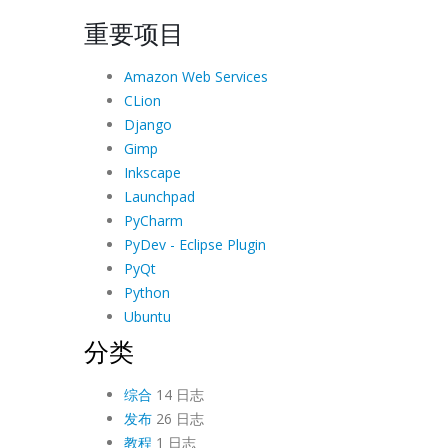
重要项目
Amazon Web Services
CLion
Django
Gimp
Inkscape
Launchpad
PyCharm
PyDev - Eclipse Plugin
PyQt
Python
Ubuntu
分类
综合
14 日志
发布
26 日志
教程
1 日志