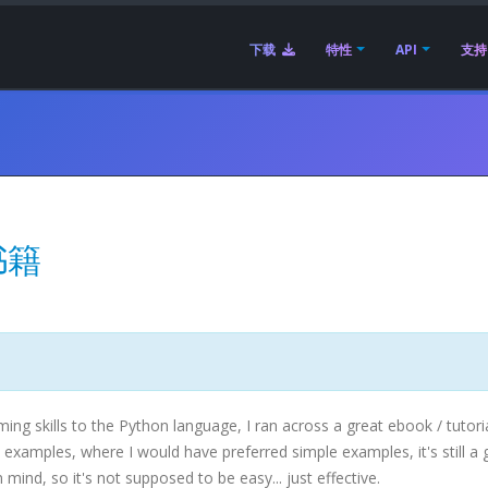
下载
特性
API
支持
书籍
g skills to the Python language, I ran across a great
ebook
/ tutori
 examples, where I would have preferred simple examples, it's still a 
mind, so it's not supposed to be easy... just effective.