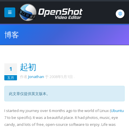
博客
起初
1
作者
Jonathan
于
2008年5月1日
.
五月
此文章仅提供英文版本。
I started my journey over 6 months ago to the world of Linux (
Ubuntu
7 to be specific). It was a beautiful place. It had photos, music, eye
candy, and lots of free, open-source software to enjoy. Life was