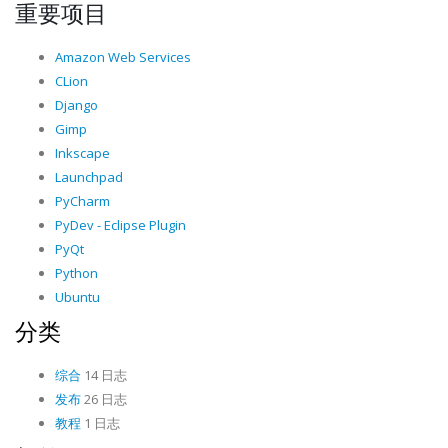
重要项目
Amazon Web Services
CLion
Django
Gimp
Inkscape
Launchpad
PyCharm
PyDev - Eclipse Plugin
PyQt
Python
Ubuntu
分类
综合
14 日志
发布
26 日志
教程
1 日志