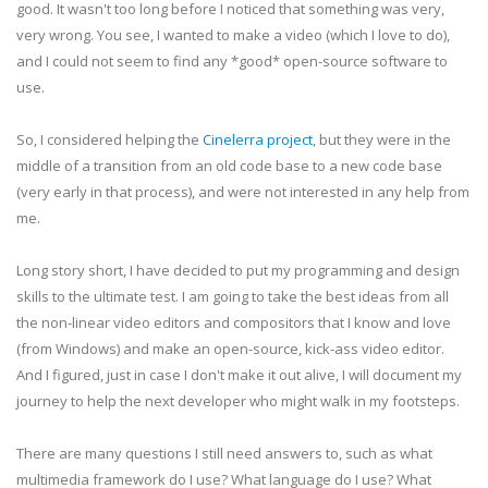
good. It wasn't too long before I noticed that something was very,
very wrong. You see, I wanted to make a video (which I love to do),
and I could not seem to find any *good* open-source software to
use.
So, I considered helping the
Cinelerra project
, but they were in the
middle of a transition from an old code base to a new code base
(very early in that process), and were not interested in any help from
me.
Long story short, I have decided to put my programming and design
skills to the ultimate test. I am going to take the best ideas from all
the non-linear video editors and compositors that I know and love
(from Windows) and make an open-source, kick-ass video editor.
And I figured, just in case I don't make it out alive, I will document my
journey to help the next developer who might walk in my footsteps.
There are many questions I still need answers to, such as what
multimedia framework do I use? What language do I use? What