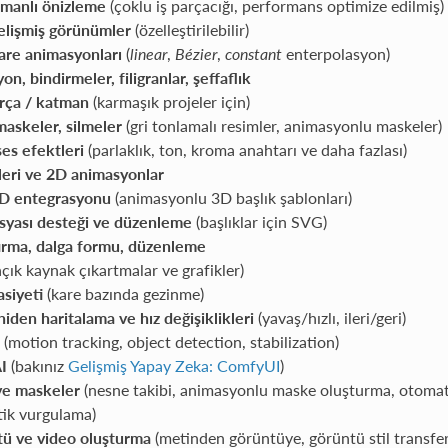
manlı önizleme
(çoklu iş parçacığı, performans optimize edilmiş)
gelişmiş görünümler
(özelleştirilebilir)
are animasyonları
(
linear
,
Bézier
,
constant
enterpolasyon)
n, bindirmeler, filigranlar, şeffaflık
arça / katman
(karmaşık projeler için)
maskeler, silmeler
(gri tonlamalı resimler, animasyonlu maskeler)
es efektleri
(parlaklık, ton, kroma anahtarı ve daha fazlası)
leri ve 2D animasyonlar
D entegrasyonu
(animasyonlu 3D başlık şablonları)
syası desteği ve düzenleme
(başlıklar için SVG)
tırma, dalga formu, düzenleme
çık kaynak çıkartmalar ve grafikler)
siyeti
(kare bazında gezinme)
den haritalama ve hız değişiklikleri
(yavaş/hızlı, ileri/geri)
(motion tracking, object detection, stabilization)
I
(bakınız
Gelişmiş Yapay Zeka: ComfyUI
)
ve maskeler
(nesne takibi, animasyonlu maske oluşturma, otomati
ik vurgulama)
ü ve video oluşturma
(metinden görüntüye, görüntü stil transfe