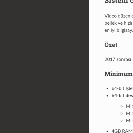
Sistem 
Video düzenl
bellek ve hızl
en iyi bilgisa
Özet
2017 sonrası ü
Minimum 
64-bit İşle
64-bit des
Min
Min
Min
4GB RAM 