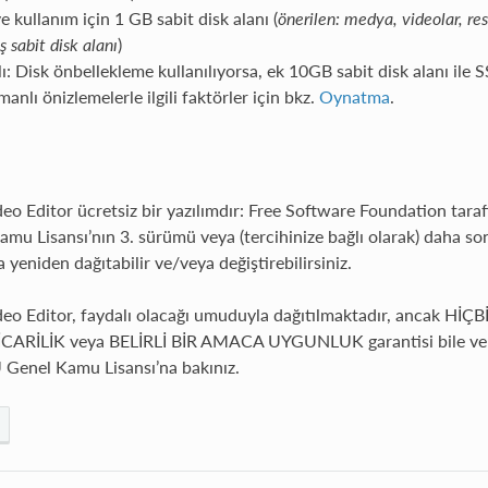
 kullanım için 1 GB sabit disk alanı (
önerilen: medya, videolar, re
 sabit disk alanı
)
lı: Disk önbellekleme kullanılıyorsa, ek 10GB sabit disk alanı ile 
anlı önizlemelerle ilgili faktörler için bkz.
Oynatma
.
o Editor ücretsiz bir yazılımdır: Free Software Foundation tara
u Lisansı’nın 3. sürümü veya (tercihinize bağlı olarak) daha so
da yeniden dağıtabilir ve/veya değiştirebilirsiniz.
o Editor, faydalı olacağı umuduyla dağıtılmaktadır, ancak Hİ
CARİLİK veya BELİRLİ BİR AMACA UYGUNLUK garantisi bile ver
U Genel Kamu Lisansı’na bakınız.