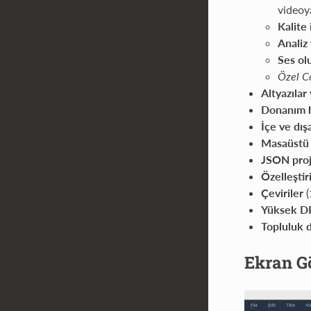
videoy
Kalite 
Analiz
Ses ol
Özel Co
Altyazılar 
Donanım h
İçe ve dış
Masaüstü
JSON proj
Özelleştiri
Çeviriler
(
Yüksek D
Topluluk 
Ekran G