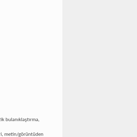
k bulanıklaştırma,
ri, metin/görüntüden