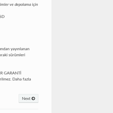
simler ve depolama için
SSD
fından yayınlanan
nraki sürümleri
ÇBİR GARANTİ
ilmez. Daha fazla
Next