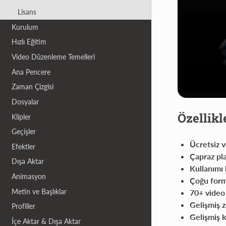
Lisans
Kurulum
Hızlı Eğitim
Video Düzenleme Temelleri
Ana Pencere
Zaman Çizgisi
Dosyalar
Özellikl
Klipler
Geçişler
Ücretsiz v
Efektler
Çapraz pl
Dışa Aktar
Kullanımı 
Animasyon
Çoğu form
Metin ve Başlıklar
70+ video 
Gelişmiş z
Profiller
Gelişmiş k
İçe Aktar & Dışa Aktar