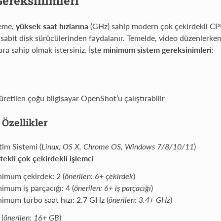
Gereksinimleri
eme,
yüksek saat hızlarına
(GHz) sahip modern çok çekirdekli CP
ı sabit disk sürücülerinden faydalanır. Temelde, video düzenlerken
yara sahip olmak istersiniz. İşte
minimum sistem gereksinimleri
:
retilen çoğu bilgisayar OpenShot’u çalıştırabilir
Özellikler
tim Sistemi (
Linux, OS X, Chrome OS, Windows 7/8/10/11
)
tekli çok çekirdekli işlemci
imum çekirdek: 2 (
önerilen: 6+ çekirdek
)
imum iş parçacığı: 4 (
önerilen: 6+ iş parçacığı
)
imum turbo saat hızı: 2.7 GHz (
önerilen: 3.4+ GHz
)
(
önerilen: 16+ GB
)