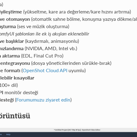
a)
iyileştirme
(yükseltme, kare ara değerleme/kare hızını artırma)
 ve otomasyon
(otomatik sahne bölme, konuşma yazıya dökme/alt
uşturma
(ses ve müzik oluşturma)
mfyUI şablonları ile ek iş akışları eklenebilir
ve başlıklar
(kaydırmalı, animasyonlu)
ızlandırma
(NVIDIA, AMD, Intel vb.)
a aktarma
(EDL, Final Cut Pro)
 entegrasyonu
(dosya yöneticilerinden sürükle-bırak)
e formatı
(
OpenShot Cloud API
uyumlu)
lebilir kısayollar
100+ dil)
PI
monitör desteği
desteği
(
Forumumuzu ziyaret edin
)
örüntüsü