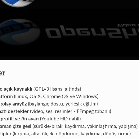
er
e açık kaynaklı
(GPLv3 lisansı altında)
atform
(Linux, OS X, Chrome OS ve Windows)
kolay arayüz
(başlangıç dostu, yerleşik eğitim)
atı destekler
(video, ses, resimler - FFmpeg tabanlı)
profili ve ön ayarı
(YouTube HD dahil)
aman çizelgesi
(sürükle-bırak, kaydırma, yakınlaştırma, yapışma)
lipler
(kırpma, alfa, ölçek, döndürme, kaydırma, dönüştürme)