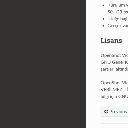
Kurulum ve
50+ GB boş
İsteğe bağ
Gerçek zam
Lisans
OpenShot Vide
GNU Genel Kam
şartları altın
OpenShot Vide
VERİLMEZ; Tİ
bilgi için GN
Previous