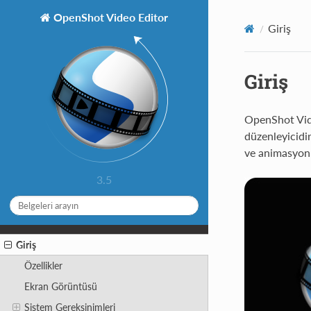
OpenShot Video Editor
Giriş
Giriş
OpenShot Vide
düzenleyicidir
ve animasyonla
3.5
Giriş
Özellikler
Ekran Görüntüsü
Sistem Gereksinimleri