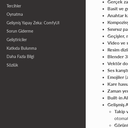
Gerçek za
Tercihler
Basit ve 
Oynatma
Anahtar k
Kompozisyo
Gelişmiş Yapay Zeka: ComfyUI
Sınırsız p
Sorun Giderme
Geçişler, 
Geliştiriciler
Video ve s
Katkıda Bulunma
Resim dizi
Blender 3
Daha Fazla Bilgi
Vektör do
Sözlük
Ses karış
Emojiler
(a
Kare hassa
Zaman yeni
Built-in AI
Gelişmiş A
Takip 
otomat
Görünt