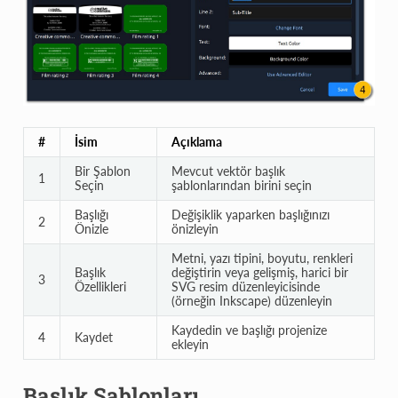
#
İsim
Açıklama
Bir Şablon
Mevcut vektör başlık
1
Seçin
şablonlarından birini seçin
Başlığı
Değişiklik yaparken başlığınızı
2
Önizle
önizleyin
Metni, yazı tipini, boyutu, renkleri
Başlık
değiştirin veya gelişmiş, harici bir
3
Özellikleri
SVG resim düzenleyicisinde
(örneğin Inkscape) düzenleyin
Kaydedin ve başlığı projenize
4
Kaydet
ekleyin
Başlık Şablonları