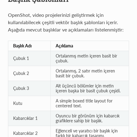
OpenShot, video projelerinizi geliştirmek için
kullanılabilecek çeşitli vektör başlık şablonları içerir.
Aşağıda mevcut başlıklar ve açıklamaları listelenmiştir:
Başlık Adı
Açıklama
Ortalanmış metin içeren basit bir
Çubuk 1
çubuk.
Ortalanmış, 2 satır metin içeren
Çubuk 2
basit bir çubuk.
Alt üçüncü bölümler için metin
Çubuk 3
içeren başka bir basit çubuk çeşidi.
A simple boxed title layout for
Kutu
centered text.
Oyuncu bir görünüm için kabarcık
Kabarcıklar 1
grafiklere sahip bir başlık.
Eğlenceli ve yaratıcı bir başlık için
Kabarcıklar 2
farklı bir kabarcık tasarımı.