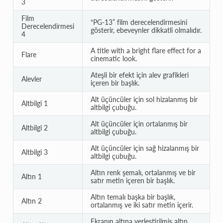
3
Film
“PG-13” film derecelendirmesini
Derecelendirmesi
gösterir, ebeveynler dikkatli olmalıdır.
4
A title with a bright flare effect for a
Flare
cinematic look.
Ateşli bir efekt için alev grafikleri
Alevler
içeren bir başlık.
Alt üçüncüler için sol hizalanmış bir
Altbilgi 1
altbilgi çubuğu.
Alt üçüncüler için ortalanmış bir
Altbilgi 2
altbilgi çubuğu.
Alt üçüncüler için sağ hizalanmış bir
Altbilgi 3
altbilgi çubuğu.
Altın renk şemalı, ortalanmış ve bir
Altın 1
satır metin içeren bir başlık.
Altın temalı başka bir başlık,
Altın 2
ortalanmış ve iki satır metin içerir.
Ekranın altına yerleştirilmiş altın