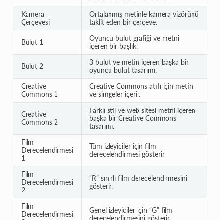
Kamera
Ortalanmış metinle kamera vizörünü
Çerçevesi
taklit eden bir çerçeve.
Oyuncu bulut grafiği ve metni
Bulut 1
içeren bir başlık.
3 bulut ve metin içeren başka bir
Bulut 2
oyuncu bulut tasarımı.
Creative
Creative Commons atıfı için metin
Commons 1
ve simgeler içerir.
Farklı stil ve web sitesi metni içeren
Creative
başka bir Creative Commons
Commons 2
tasarımı.
Film
Tüm izleyiciler için film
Derecelendirmesi
derecelendirmesi gösterir.
1
Film
“R” sınırlı film derecelendirmesini
Derecelendirmesi
gösterir.
2
Film
Genel izleyiciler için “G” film
Derecelendirmesi
derecelendirmesini gösterir.