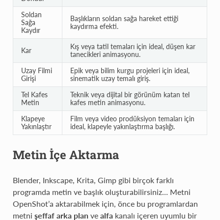
Soldan
Başlıkların soldan sağa hareket ettiği
Sağa
kaydırma efekti.
Kaydır
Kış veya tatil temaları için ideal, düşen kar
Kar
tanecikleri animasyonu.
Uzay Filmi
Epik veya bilim kurgu projeleri için ideal,
Girişi
sinematik uzay temalı giriş.
Tel Kafes
Teknik veya dijital bir görünüm katan tel
Metin
kafes metin animasyonu.
Klapeye
Film veya video prodüksiyon temaları için
Yakınlaştır
ideal, klapeyle yakınlaştırma başlığı.
Metin İçe Aktarma
Blender, Inkscape, Krita, Gimp gibi birçok farklı
programda metin ve başlık oluşturabilirsiniz… Metni
OpenShot’a aktarabilmek için, önce bu programlardan
metni
şeffaf arka plan
ve
alfa
kanalı içeren uyumlu bir