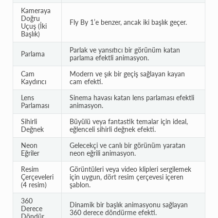
Kameraya
Doğru
Fly By 1’e benzer, ancak iki başlık geçer.
Uçuş (İki
Başlık)
Parlak ve yansıtıcı bir görünüm katan
Parlama
parlama efektli animasyon.
Cam
Modern ve şık bir geçiş sağlayan kayan
Kaydırıcı
cam efekti.
Lens
Sinema havası katan lens parlaması efektli
Parlaması
animasyon.
Sihirli
Büyülü veya fantastik temalar için ideal,
Değnek
eğlenceli sihirli değnek efekti.
Neon
Gelecekçi ve canlı bir görünüm yaratan
Eğriler
neon eğrili animasyon.
Resim
Görüntüleri veya video klipleri sergilemek
Çerçeveleri
için uygun, dört resim çerçevesi içeren
(4 resim)
şablon.
360
Dinamik bir başlık animasyonu sağlayan
Derece
360 derece döndürme efekti.
Döndür