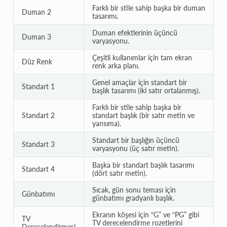
Farklı bir stile sahip başka bir duman
Duman 2
tasarımı.
Duman efektlerinin üçüncü
Duman 3
varyasyonu.
Çeşitli kullanımlar için tam ekran
Düz Renk
renk arka planı.
Genel amaçlar için standart bir
Standart 1
başlık tasarımı (iki satır ortalanmış).
Farklı bir stile sahip başka bir
Standart 2
standart başlık (bir satır metin ve
yansıma).
Standart bir başlığın üçüncü
Standart 3
varyasyonu (üç satır metin).
Başka bir standart başlık tasarımı
Standart 4
(dört satır metin).
Sıcak, gün sonu teması için
Günbatımı
günbatımı gradyanlı başlık.
Ekranın köşesi için “G” ve “PG” gibi
TV
TV derecelendirme rozetlerini
Derecelendirmesi