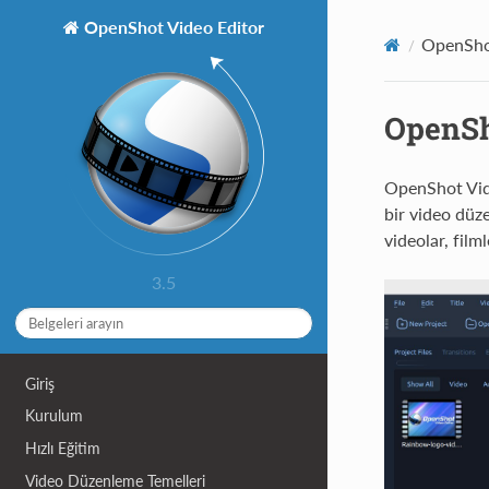
OpenShot Video Editor
OpenShot
OpenSh
OpenShot Vide
bir video düze
videolar, film
3.5
Giriş
Kurulum
Hızlı Eğitim
Video Düzenleme Temelleri