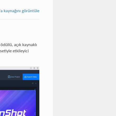
fa kaynağını görüntüle
düllü, açık kaynaklı
etiyle etkileyici