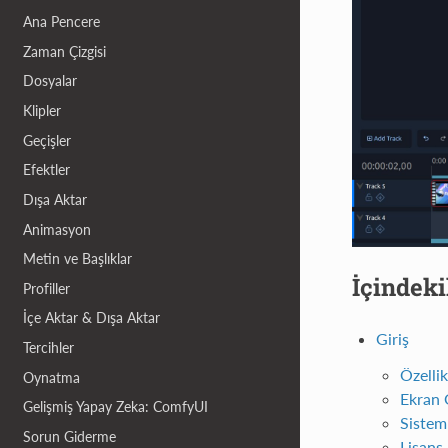
Ana Pencere
Zaman Çizgisi
Dosyalar
Klipler
Geçişler
Efektler
Dışa Aktar
Animasyon
Metin ve Başlıklar
İçindeki
Profiller
İçe Aktar & Dışa Aktar
Giriş
Tercihler
Özellik
Oynatma
Ekran 
Gelişmiş Yapay Zeka: ComfyUI
Sistem
Sorun Giderme
Lisans