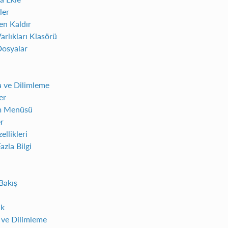
ler
en Kaldır
arlıkları Klasörü
Dosyalar
 ve Dilimleme
er
m Menüsü
r
ellikleri
zla Bilgi
Bakış
ık
ve Dilimleme