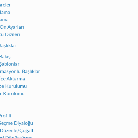
reler
lama
lama
 Ön Ayarları
ü Dizileri
aşlıklar
Bakış
Şablonları
masyonlu Başlıklar
İçe Aktarma
pe Kurulumu
r Kurulumu
rofili
 Seçme Diyaloğu
i Düzenle/Çoğalt
leri Dönüştürme