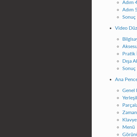
Adım 4
Adım 5
Sonuç
Video Düz
Bilgisa
Aksesu
Pratik 
Dışa A
Sonuç
Ana Penc
Genel 
Yerleşi
Parçal
Zaman 
Klavye 
Menü
Görün