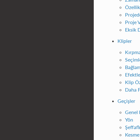
Özellik
Projed
Proje V
Eksik 
Klipler
Kırpma
Seçiml
Bağla
Efektle
Klip Öz
Daha Fa
Geçişler
Genel 
Yön
Şeffafl
Kesme 