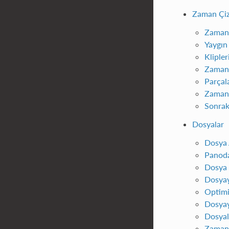
Zaman Çiz
Zaman 
Yaygın
Klipler
Zaman 
Parçal
Zaman 
Sonrak
Dosyalar
Dosya 
Panoda
Dosya
Dosyay
Optimi
Dosyay
Dosyal
Zaman