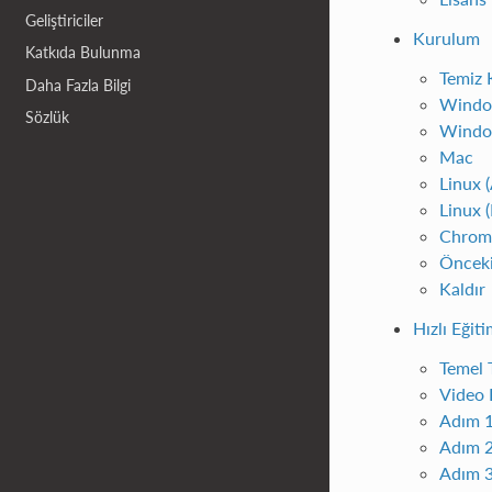
Geliştiriciler
Kurulum
Katkıda Bulunma
Temiz 
Daha Fazla Bilgi
Window
Sözlük
Window
Mac
Linux 
Linux 
Chrom
Önceki
Kaldır
Hızlı Eğit
Temel 
Video 
Adım 1
Adım 2
Adım 3