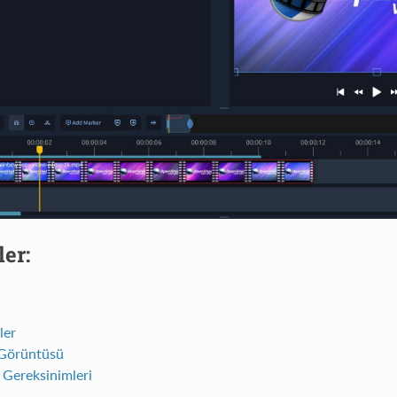
ler:
ler
Görüntüsü
 Gereksinimleri