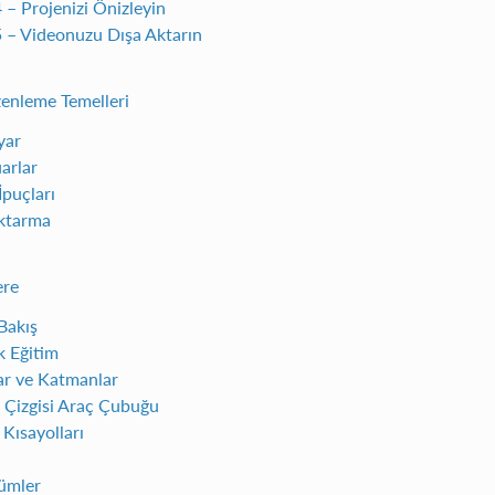
 – Projenizi Önizleyin
 – Videonuzu Dışa Aktarın
enleme Temelleri
yar
arlar
İpuçları
ktarma
ere
Bakış
k Eğitim
ar ve Katmanlar
Çizgisi Araç Çubuğu
Kısayolları
ümler