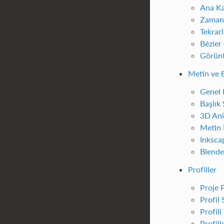
Ana Ka
Zaman
Tekrar
Bézier
Görünt
Metin ve B
Genel 
Başlık 
3D Ani
Metin 
Inksca
Blende
Profiller
Proje P
Profil
Profil
Profil