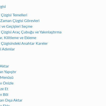
gisi
Çizgisi Temelleri
 Zaman Çizgisi Görevleri
i ve Geçişleri Seçme
Çizgisi Araç Çubuğu ve Yakınlaştırma
ar, Kilitleme ve Ekleme
Çizgisindeki Anahtar Kareler
i Adımlar
Aktar
n Yapıştır
 Menüsü
ı Önizle
ze Et
ı Böl
arı Dışa Aktar
a Ekle