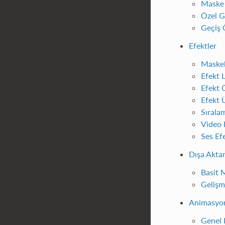
Maske
Özel G
Geçiş Ö
Efektler
Maskel
Efekt L
Efekt Ö
Efekt 
Sırala
Video 
Ses Efe
Dışa Akta
Basit 
Gelişm
Animasyo
Genel 