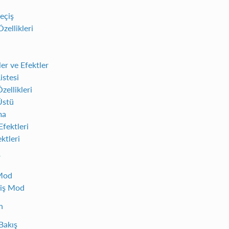
eçiş
zellikleri
er ve Efektler
istesi
zellikleri
Üstü
ma
Efektleri
ktleri
r
Mod
iş Mod
n
Bakış