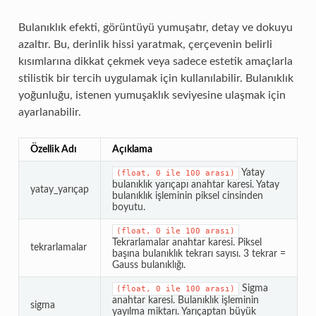
Bulanıklık efekti, görüntüyü yumuşatır, detay ve dokuyu
azaltır. Bu, derinlik hissi yaratmak, çerçevenin belirli
kısımlarına dikkat çekmek veya sadece estetik amaçlarla
stilistik bir tercih uygulamak için kullanılabilir. Bulanıklık
yoğunluğu, istenen yumuşaklık seviyesine ulaşmak için
ayarlanabilir.
Özellik Adı
Açıklama
Yatay
(float,
0
ile
100
arası)
bulanıklık yarıçapı anahtar karesi. Yatay
yatay_yarıçap
bulanıklık işleminin piksel cinsinden
boyutu.
(float,
0
ile
100
arası)
Tekrarlamalar anahtar karesi. Piksel
tekrarlamalar
başına bulanıklık tekrarı sayısı. 3 tekrar =
Gauss bulanıklığı.
Sigma
(float,
0
ile
100
arası)
anahtar karesi. Bulanıklık işleminin
sigma
yayılma miktarı. Yarıçaptan büyük