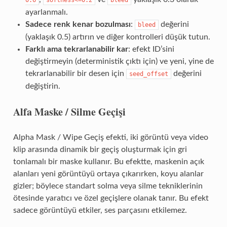
0.6
softness<=0.2
bleed
ayarlanmalı.
Sadece renk kenar bozulması
:
değerini
bleed
(yaklaşık 0.5) artırın ve diğer kontrolleri düşük tutun.
Farklı ama tekrarlanabilir kar
: efekt ID’sini
değiştirmeyin (deterministik çıktı için) ve yeni, yine de
tekrarlanabilir bir desen için
değerini
seed_offset
değiştirin.
Alfa Maske / Silme Geçişi
Alpha Mask / Wipe Geçiş efekti, iki görüntü veya video
klip arasında dinamik bir geçiş oluşturmak için gri
tonlamalı bir maske kullanır. Bu efektte, maskenin açık
alanları yeni görüntüyü ortaya çıkarırken, koyu alanlar
gizler; böylece standart solma veya silme tekniklerinin
ötesinde yaratıcı ve özel geçişlere olanak tanır. Bu efekt
sadece görüntüyü etkiler, ses parçasını etkilemez.