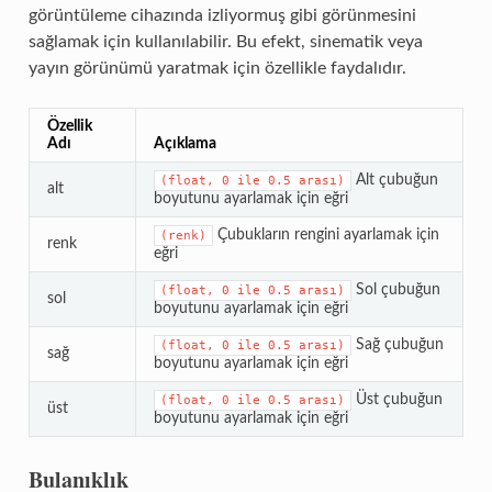
görüntüleme cihazında izliyormuş gibi görünmesini
sağlamak için kullanılabilir. Bu efekt, sinematik veya
yayın görünümü yaratmak için özellikle faydalıdır.
Özellik
Adı
Açıklama
Alt çubuğun
(float,
0
ile
0.5
arası)
alt
boyutunu ayarlamak için eğri
Çubukların rengini ayarlamak için
(renk)
renk
eğri
Sol çubuğun
(float,
0
ile
0.5
arası)
sol
boyutunu ayarlamak için eğri
Sağ çubuğun
(float,
0
ile
0.5
arası)
sağ
boyutunu ayarlamak için eğri
Üst çubuğun
(float,
0
ile
0.5
arası)
üst
boyutunu ayarlamak için eğri
Bulanıklık