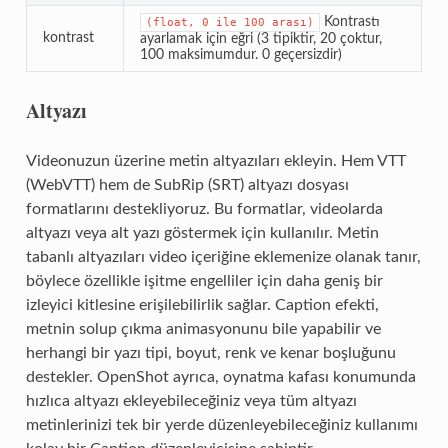
Kontrastı
(float,
0
ile
100
arası)
kontrast
ayarlamak için eğri (3 tipiktir, 20 çoktur,
100 maksimumdur. 0 geçersizdir)
Altyazı
Videonuzun üzerine metin altyazıları ekleyin. Hem VTT
(WebVTT) hem de SubRip (SRT) altyazı dosyası
formatlarını destekliyoruz. Bu formatlar, videolarda
altyazı veya alt yazı göstermek için kullanılır. Metin
tabanlı altyazıları video içeriğine eklemenize olanak tanır,
böylece özellikle işitme engelliler için daha geniş bir
izleyici kitlesine erişilebilirlik sağlar. Caption efekti,
metnin solup çıkma animasyonunu bile yapabilir ve
herhangi bir yazı tipi, boyut, renk ve kenar boşluğunu
destekler. OpenShot ayrıca, oynatma kafası konumunda
hızlıca altyazı ekleyebileceğiniz veya tüm altyazı
metinlerinizi tek bir yerde düzenleyebileceğiniz kullanımı