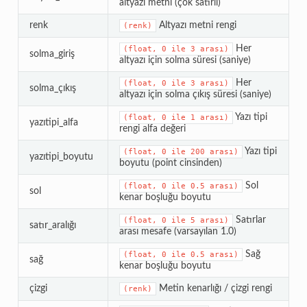
altyazı metni (çok satırlı)
renk
Altyazı metni rengi
(renk)
Her
(float,
0
ile
3
arası)
solma_giriş
altyazı için solma süresi (saniye)
Her
(float,
0
ile
3
arası)
solma_çıkış
altyazı için solma çıkış süresi (saniye)
Yazı tipi
(float,
0
ile
1
arası)
yazıtipi_alfa
rengi alfa değeri
Yazı tipi
(float,
0
ile
200
arası)
yazıtipi_boyutu
boyutu (point cinsinden)
Sol
(float,
0
ile
0.5
arası)
sol
kenar boşluğu boyutu
Satırlar
(float,
0
ile
5
arası)
satır_aralığı
arası mesafe (varsayılan 1.0)
Sağ
(float,
0
ile
0.5
arası)
sağ
kenar boşluğu boyutu
çizgi
Metin kenarlığı / çizgi rengi
(renk)