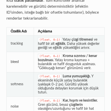
kısa
statik patlamalar
. Tüm kontroller anahtar
karelenebilir ve gürültü deterministiktir (efektin
ID’sinden, isteğe bağlı bir ofsetle tohumlanır), böylece
renderlar tekrarlanabilir.
Özellik Adı
Açıklama
Yatay
çizgi titremesi
ve
(float,
0–1)
tracking
hafif bir alt
eğiklik
. Daha yüksek değerler
genliği ve eğiklik yüksekliğini artırır.
Kroma sızıntısı / kenar
(float,
0–1)
bozulması.
Yatay kroma kayması +
bleed
bulanıklık ve hafif doygunluk azalması.
“Gökkuşağı kenarı” görünümü verir.
Luma yumuşaklığı.
Y
(float,
0–1)
ekseninde küçük yatay bulanıklık
softness
(yaklaşık 0–2 px). Gürültü yüksek
olduğunda detayları korumak için düşük
tutun.
Kar, hışırtı ve kesintiler.
(float,
0–1)
Gren gücünü, beyaz
çizgilerin
noise
olasılığını/uzunluğunu ve hafif bir hat