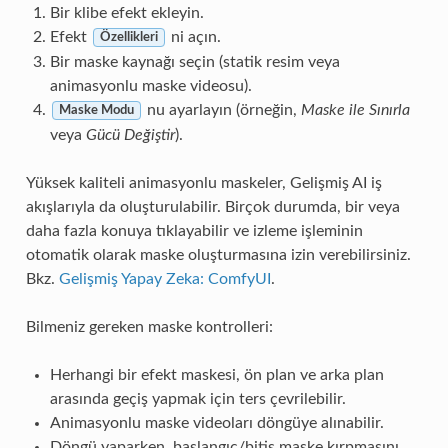
Bir klibe efekt ekleyin.
Efekt
ni açın.
Özellikleri
Bir maske kaynağı seçin (statik resim veya
animasyonlu maske videosu).
nu ayarlayın (örneğin,
Maske ile Sınırla
Maske Modu
veya
Gücü Değiştir
).
Yüksek kaliteli animasyonlu maskeler, Gelişmiş AI iş
akışlarıyla da oluşturulabilir. Birçok durumda, bir veya
daha fazla konuya tıklayabilir ve izleme işleminin
otomatik olarak maske oluşturmasına izin verebilirsiniz.
Bkz.
Gelişmiş Yapay Zeka: ComfyUI
.
Bilmeniz gereken maske kontrolleri:
Herhangi bir efekt maskesi, ön plan ve arka plan
arasında geçiş yapmak için ters çevrilebilir.
Animasyonlu maske videoları döngüye alınabilir.
Döngü yaparken, başlangıç/bitiş maske kırpmasını