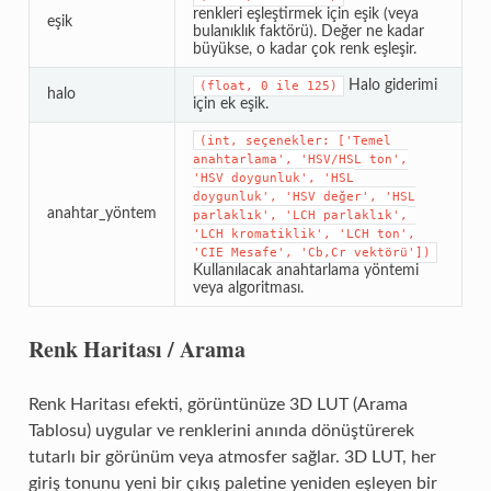
renkleri eşleştirmek için eşik (veya
eşik
bulanıklık faktörü). Değer ne kadar
büyükse, o kadar çok renk eşleşir.
Halo giderimi
(float,
0
ile
125)
halo
için ek eşik.
(int,
seçenekler:
['Temel
anahtarlama',
'HSV/HSL
ton',
'HSV
doygunluk',
'HSL
doygunluk',
'HSV
değer',
'HSL
anahtar_yöntem
parlaklık',
'LCH
parlaklık',
'LCH
kromatiklik',
'LCH
ton',
'CIE
Mesafe',
'Cb,Cr
vektörü'])
Kullanılacak anahtarlama yöntemi
veya algoritması.
Renk Haritası / Arama
Renk Haritası efekti, görüntünüze 3D LUT (Arama
Tablosu) uygular ve renklerini anında dönüştürerek
tutarlı bir görünüm veya atmosfer sağlar. 3D LUT, her
giriş tonunu yeni bir çıkış paletine yeniden eşleyen bir