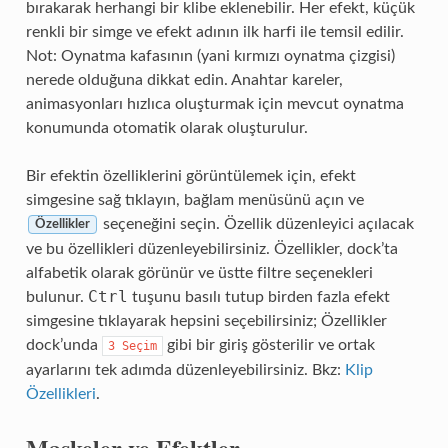
bırakarak herhangi bir klibe eklenebilir. Her efekt, küçük
renkli bir simge ve efekt adının ilk harfi ile temsil edilir.
Not: Oynatma kafasının (yani kırmızı oynatma çizgisi)
nerede olduğuna dikkat edin. Anahtar kareler,
animasyonları hızlıca oluşturmak için mevcut oynatma
konumunda otomatik olarak oluşturulur.
Bir efektin özelliklerini görüntülemek için, efekt
simgesine sağ tıklayın, bağlam menüsünü açın ve
seçeneğini seçin. Özellik düzenleyici açılacak
Özellikler
ve bu özellikleri düzenleyebilirsiniz. Özellikler, dock’ta
alfabetik olarak görünür ve üstte filtre seçenekleri
Ctrl
bulunur.
tuşunu basılı tutup birden fazla efekt
simgesine tıklayarak hepsini seçebilirsiniz; Özellikler
dock’unda
gibi bir giriş gösterilir ve ortak
3
Seçim
ayarlarını tek adımda düzenleyebilirsiniz. Bkz:
Klip
Özellikleri
.
Maskeler ve Efektler