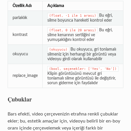
Özellik Adı
Açıklama
Bu eğri,
(float,
-1
ile
1
arası)
parlaklık
silme boyunca hareketi kontrol eder
Bu eğri,
(float,
0
ile
20
arası)
kontrast
silme kenarının sertliğini ve
yumuşaklığını kontrol eder
Bu okuyucu, gri tonlamalı
(okuyucu)
okuyucu
silmeniz için herhangi bir görüntü veya
videoyu girdi olarak kullanabilir
(bool,
seçenekler:
['Yes',
'No'])
Klipin görüntüsünü mevcut gri
replace_image
tonlamalı silme görüntüsü ile değiştirir,
sorun giderme için faydalıdır
Çubuklar
Bars efekti, video çerçevenizin etrafına renkli çubuklar
ekler; bu, estetik amaçlar için, videoyu belirli bir en-boy
oranı içinde çerçevelemek veya içeriği farklı bir