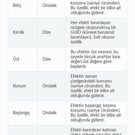
konumu (saniye cinsinden).
Bitiş
Ondalık
Bu özellik, efekt bir klibe ait
olduğunda gizlenir.
Her efekti tanımlayan
rastgele oluşturulmuş bir
Kimlik
Dize
GUID (küresel benzersiz
tanımlayıcı). Salt okunur
özellik.
Bu efektin üst nesnesi, bu
sayede birçok anahtar kare
Üst
Dize
değeri üst değere göre
başlatılır.
Efektin zaman
çizelgesindeki konumu
Konum
Ondalık
(saniye cinsinden). Bu
özellik, efekt bir klibe ait
olduğunda gizlenir.
Efektin başlangıç kırpma
konumu (saniye cinsinden).
Başlangıç
Ondalık
Bu özellik, efekt bir klibe ait
olduğunda gizlenir.
Efekti barındıran katman
(daha yüksek parçalar, daha