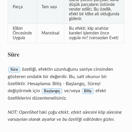
düşük parçaların üstünde
Parça
Tam sayı
render edilir). Bu özellik,
efekt bir klibe ait olduğunda
gizlenir.
Klibin
Bu efekti, klip anahtar
Öncesinde
Mantıksal
kareleri işlemden önce
Uygula
uygula mı? (varsayılan Evet)
Süre
özelliği, efektin uzunluğunu saniye cinsinden
Süre
gösteren ondalık bir değerdir. Bu, salt okunur bir
özelliktir. Hesaplama: Bitiş - Başlangıç. Süreyi
değiştirmek için
ve/veya
efekt
Başlangıç
Bitiş
özelliklerini düzenlemelisiniz.
NOT: OpenShot’taki çoğu efekt, efekt süresini klip süresine
varsayılan olarak ayarlar ve bu özelliği editörden gizler.