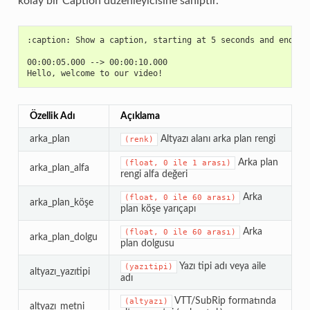
kolay bir Caption düzenleyicisine sahiptir.
:caption: Show a caption, starting at 5 seconds and ending
00:00:05.000 --> 00:00:10.000
Hello, welcome to our video!
Özellik Adı
Açıklama
arka_plan
Altyazı alanı arka plan rengi
(renk)
Arka plan
(float,
0
ile
1
arası)
arka_plan_alfa
rengi alfa değeri
Arka
(float,
0
ile
60
arası)
arka_plan_köşe
plan köşe yarıçapı
Arka
(float,
0
ile
60
arası)
arka_plan_dolgu
plan dolgusu
Yazı tipi adı veya aile
(yazıtipi)
altyazı_yazıtipi
adı
VTT/SubRip formatında
(altyazı)
altyazı_metni