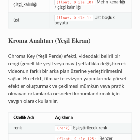
Metin kenarlığı
(float,
0
ile
10)
çizgi_kalınlığı
/ çizgi kalınlığı
Üst boşluk
(float,
0
ile
1)
üst
boyutu
Kroma Anahtarı (Yeşil Ekran)
Chroma Key (Yeşil Perde) efekti, videodaki belirli bir
rengi (genellikle yeşil veya mavi) şeffaflıkla değiştirerek
videonun farklı bir arka plan üzerine yerleştirilmesini
sağlar. Bu efekt, film ve televizyon yapımlarında görsel
efektler oluşturmak ve çekilmesi mümkün veya pratik
olmayan ortamlarda nesneleri konumlandırmak için
yaygın olarak kullanılır.
Özellik Adı
Açıklama
renk
Eşleştirilecek renk
(renk)
Benzer
(float,
0
ile
125)