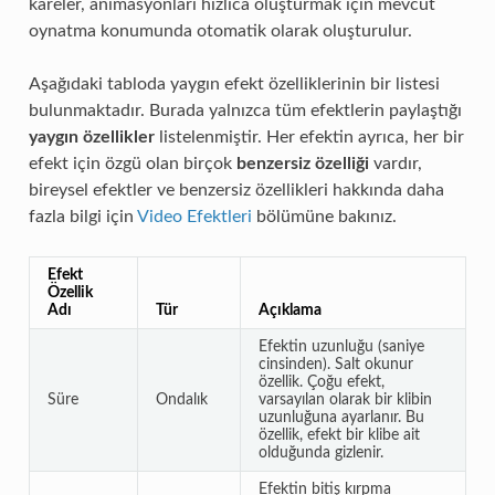
kareler, animasyonları hızlıca oluşturmak için mevcut
oynatma konumunda otomatik olarak oluşturulur.
Aşağıdaki tabloda yaygın efekt özelliklerinin bir listesi
bulunmaktadır. Burada yalnızca tüm efektlerin paylaştığı
yaygın özellikler
listelenmiştir. Her efektin ayrıca, her bir
efekt için özgü olan birçok
benzersiz özelliği
vardır,
bireysel efektler ve benzersiz özellikleri hakkında daha
fazla bilgi için
Video Efektleri
bölümüne bakınız.
Efekt
Özellik
Adı
Tür
Açıklama
Efektin uzunluğu (saniye
cinsinden). Salt okunur
özellik. Çoğu efekt,
Süre
Ondalık
varsayılan olarak bir klibin
uzunluğuna ayarlanır. Bu
özellik, efekt bir klibe ait
olduğunda gizlenir.
Efektin bitiş kırpma