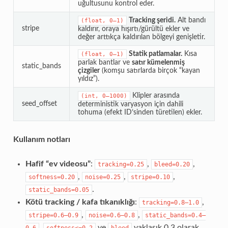
uğultusunu kontrol eder.
Tracking şeridi.
Alt bandı
(float,
0–1)
stripe
kaldırır, oraya hışırtı/gürültü ekler ve
değer arttıkça kaldırılan bölgeyi genişletir.
Statik patlamalar.
Kısa
(float,
0–1)
parlak bantlar ve
satır kümelenmiş
static_bands
çizgiler
(komşu satırlarda birçok “kayan
yıldız”).
Klipler arasında
(int,
0–1000)
seed_offset
deterministik varyasyon için dahili
tohuma (efekt ID’sinden türetilen) ekler.
Kullanım notları
Hafif “ev videosu”
:
,
,
tracking=0.25
bleed=0.20
,
,
,
softness=0.20
noise=0.25
stripe=0.10
.
static_bands=0.05
Kötü tracking / kafa tıkanıklığı
:
,
tracking=0.8–1.0
,
,
stripe=0.6–0.9
noise=0.6–0.8
static_bands=0.4–
,
ve
yaklaşık 0.3 olarak