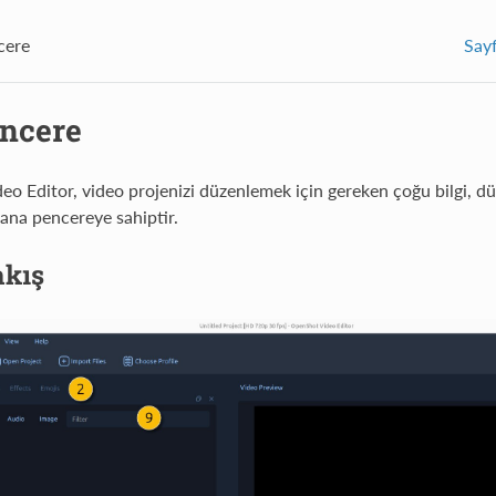
cere
Say
ncere
o Editor, video projenizi düzenlemek için gereken çoğu bilgi, 
 ana pencereye sahiptir.
akış