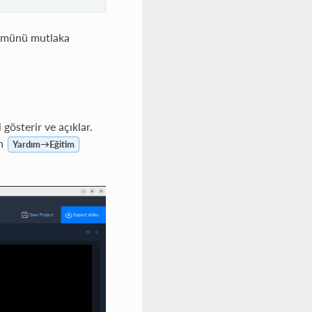
münü mutlaka
 gösterir ve açıklar.
an
Yardım→Eğitim