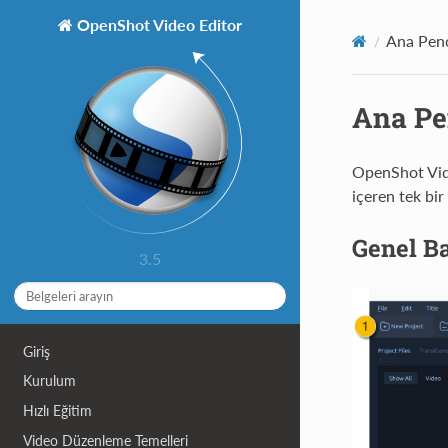
OpenShot Video Editor
Ana Pen
Ana Pe
OpenShot Vide
içeren tek bir
Genel B
3.5
Giriş
Kurulum
Hızlı Eğitim
Video Düzenleme Temelleri