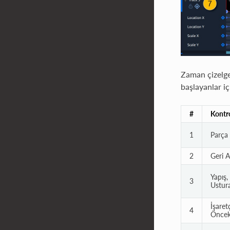
Zaman çizelges
başlayanlar iç
#
Kontr
1
Parça 
2
Geri A
Yapış,
3
Ustur
İşaret
4
Önceki