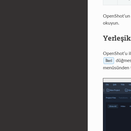
OpenShot’un t
okuyun.
Yerleşik
OpenShot’u ilk
düğmesi
İleri
menüsünden te