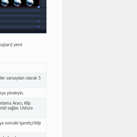
şları) yeni
ler varsayılan olarak 5
eya yineleyin.
lama Aracı, klip
izi sağlar. Ustura
a sonraki işaretçi/klip