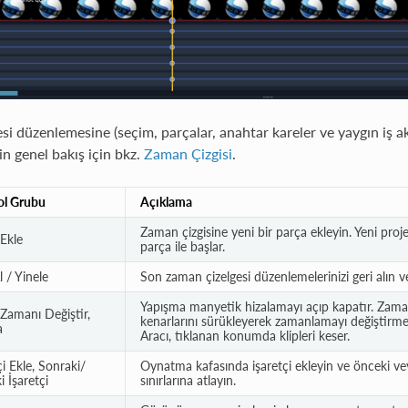
i düzenlemesine (seçim, parçalar, anahtar kareler ve yaygın iş akı
in genel bakış için bkz.
Zaman Çizgisi
.
ol Grubu
Açıklama
Zaman çizgisine yeni bir parça ekleyin. Yeni proje
Ekle
parça ile başlar.
l / Yinele
Son zaman çizelgesi düzenlemelerinizi geri alın v
Yapışma manyetik hizalamayı açıp kapatır. Zaman
 Zamanı Değiştir,
kenarlarını sürükleyerek zamanlamayı değiştirmen
a
Aracı, tıklanan konumda klipleri keser.
çi Ekle, Sonraki/
Oynatma kafasında işaretçi ekleyin ve önceki vey
 İşaretçi
sınırlarına atlayın.