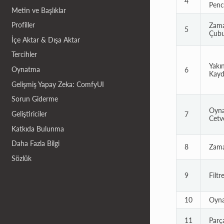
4
Penc
Metin ve Başlıklar
Profiller
Zama
5
Çub
İçe Aktar & Dışa Aktar
Tercihler
Yakı
Oynatma
6
Kaydı
Gelişmiş Yapay Zeka: ComfyUI
Sorun Giderme
Oyna
Geliştiriciler
7
Cetv
Katkıda Bulunma
Daha Fazla Bilgi
8
Zama
Sözlük
9
Filtr
10
Oyn
11
Parç