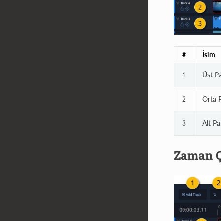
#
İsim
1
Üst P
2
Orta 
3
Alt Pa
Zaman Ç