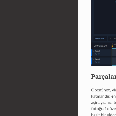
Parçala
OpenShot, vid
katmandır, en
aşinaysanız, 
fotoğraf düzen
basit bir vide