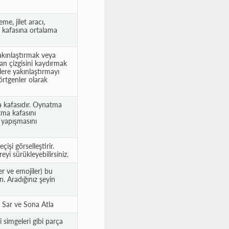
e, jilet aracı,
a kafasına ortalama
Yakınlaştırmak veya
an çizgisini kaydırmak
iplere yakınlaştırmayı
rtgenler olarak
a kafasıdır. Oynatma
ma kafasını
e yapışmasını
çişi görselleştirir.
yi sürükleyebilirsiniz.
ler ve emojiler) bu
n. Aradığınız şeyin
i Sar ve Sona Atla
 simgeleri gibi parça