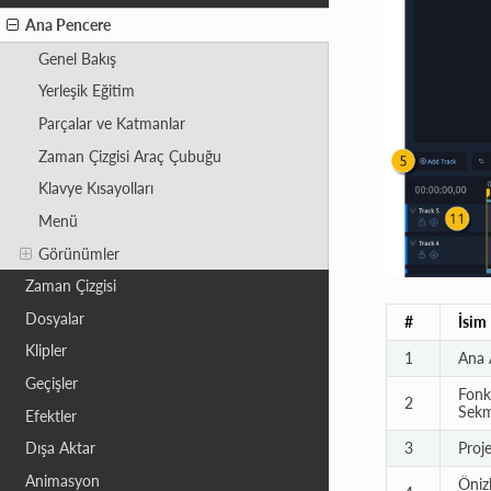
Ana Pencere
Genel Bakış
Yerleşik Eğitim
Parçalar ve Katmanlar
Zaman Çizgisi Araç Çubuğu
Klavye Kısayolları
Menü
Görünümler
Zaman Çizgisi
Dosyalar
#
İsim
Klipler
1
Ana 
Geçişler
Fonk
2
Sekm
Efektler
Dışa Aktar
3
Proj
Animasyon
Öniz