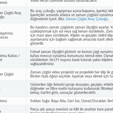
Video ekran üzerinde burada oynatılacaktır.
eresi
Bu araç çubuğu, yapışmayı açma/kapama, işaretçi eklem
n Çizgisi Araç
işaretçiler arasında atlama ve zaman çizgisini oynatm
uğu
düğmelerini içerir. Bkz:
Zaman Çizgisi Araç Çubuğu
.
Bu kaydırıcı zaman çizgisinin zaman ölçeğini ayarlar. 
uzaklaştırmak için sol veya sağ kenarı sürükleyin. Zam
nlaştırma
için mavi alanı sürükleyin. Klipler ve geçişler, belirli kl
rıcısı
ayarlamanız için bağlam sağlamak amacıyla basit dikdö
gösterilir.
Cetvel zaman ölçeğini gösterir ve kırmızı çizgi oynatm
tma Kafası /
kafası mevcut oynatma konumunu temsil eder. Oynat
el
sürüklerken
tuşuna basılı tutarak yakın klipler
Shift
sağlayabilirsiniz.
Zaman çizgisi video projenizi ve projedeki her klip ile ge
n Çizgisi
Birden fazla öğeyi seçmek, taşımak veya silmek için fare
Gösterilen öğe listesini (proje dosyaları, geçişler, efekt
e
düğmeler ve filtre metin kutusunu kullanarak filtreleyi
birkaç harfini girin, sonuçlar gösterilecektir.
atma
Soldan Sağa: Başa Atla, Geri Sar, Oynat/Duraklat, İler
Parça adı, parça menüsü ve kilit ile anahtar kare paneli
a