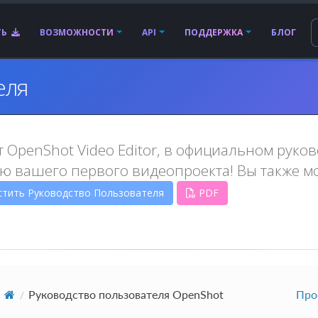
ТЬ
ВОЗМОЖНОСТИ
API
ПОДДЕРЖКА
БЛОГ
еля
т OpenShot Video Editor, в официальном руко
ю вашего первого видеопроекта! Вы также мо
стить Руководство Пользователя
PDF