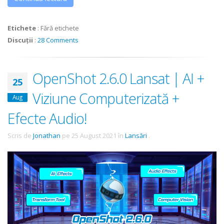
Etichete
:
Fără etichete
Discuții
:
28 Comments
OpenShot 2.6.0 Lansat | AI +
25
Viziune Computerizată +
Aug
Efecte Audio!
Scris de
Jonathan
pe
25 August 2021
în
Lansări
.