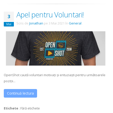
Apel pentru Voluntari!
3
Scris de
Jonathan
pe
3 Mai 2021
în
General
.
Mai
OpenShot caută voluntari motivați și entuziaști pentru următoarele
poziții...
Continuă lectura
Etichete
:
Fără etichete