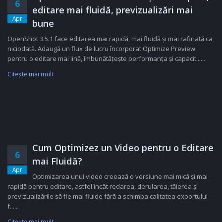
6
editare mai fluidă, previzualizări mai
Apr
bune
OpenShot 3.5.1 face editarea mai rapidă, mai fluidă și mai rafinată ca
niciodată. Adaugă un flux de lucru încorporat Optimize Preview
pentru o editare mai lină, îmbunătățește performanța și capacit......
Citeşte mai mult
Cum Optimizez un Video pentru o Editare
6
mai Fluidă?
Apr
Optimizarea unui video creează o versiune mai mică și mai
rapidă pentru editare, astfel încât redarea, derularea, tăierea și
previzualizările să fie mai fluide fără a schimba calitatea exportului
f......
Citeşte mai mult