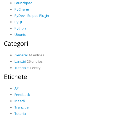
Launchpad
PyCharm
PyDev - Eclipse Plugin
PyQt
Python
Ubuntu
Categorii
General
14 entries
Lansări
26 entries
Tutoriale
1 entry
Etichete
API
Feedback
Mască
Tranziție
Tutorial