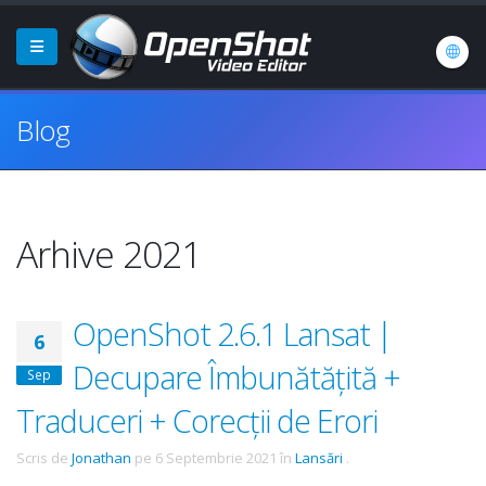
Blog
Arhive 2021
OpenShot 2.6.1 Lansat |
6
Decupare Îmbunătățită +
Sep
Traduceri + Corecții de Erori
Scris de
Jonathan
pe
6 Septembrie 2021
în
Lansări
.