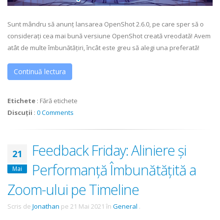
Sunt mândru să anunț lansarea OpenShot 2.6.0, pe care sper să o
considerați cea mai bună versiune OpenShot creată vreodată! Avem
atât de multe îmbunătățiri, încât este greu să alegi una preferată!
Continuă lectura
Etichete
:
Fără etichete
Discuții
:
0 Comments
Feedback Friday: Aliniere și
21
Performanță Îmbunătățită a
Mai
Zoom-ului pe Timeline
Scris de
Jonathan
pe
21 Mai 2021
în
General
.