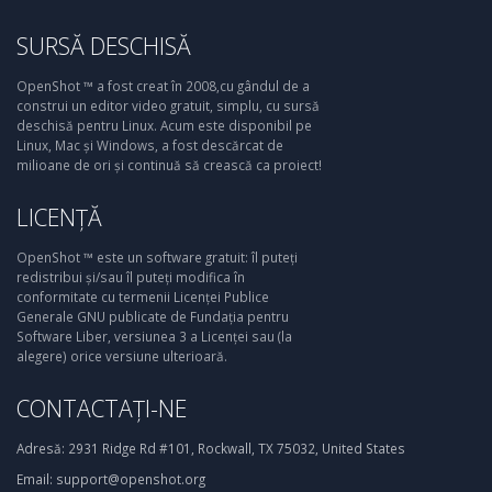
SURSĂ DESCHISĂ
OpenShot ™ a fost creat în 2008,cu gândul de a
construi un editor video gratuit, simplu, cu sursă
deschisă pentru Linux. Acum este disponibil pe
Linux, Mac și Windows, a fost descărcat de
milioane de ori și continuă să crească ca proiect!
LICENȚĂ
OpenShot ™ este un software gratuit: îl puteți
redistribui și/sau îl puteți modifica în
conformitate cu termenii Licenței Publice
Generale GNU publicate de Fundația pentru
Software Liber, versiunea 3 a Licenței sau (la
alegere) orice versiune ulterioară.
CONTACTAȚI-NE
Adresă:
2931 Ridge Rd #101, Rockwall, TX 75032, United States
Email:
support@openshot.org