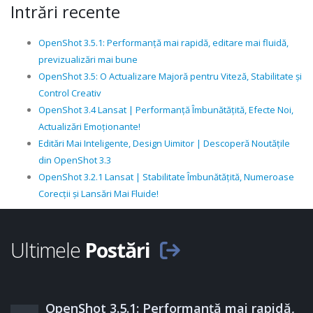
Intrări recente
OpenShot 3.5.1: Performanță mai rapidă, editare mai fluidă,
previzualizări mai bune
OpenShot 3.5: O Actualizare Majoră pentru Viteză, Stabilitate și
Control Creativ
OpenShot 3.4 Lansat | Performanță Îmbunătățită, Efecte Noi,
Actualizări Emoționante!
Editări Mai Inteligente, Design Uimitor | Descoperă Noutățile
din OpenShot 3.3
OpenShot 3.2.1 Lansat | Stabilitate Îmbunătățită, Numeroase
Corecții și Lansări Mai Fluide!
Ultimele
Postări
OpenShot 3.5.1: Performanță mai rapidă,