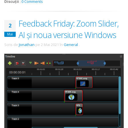
Discuții
:
0 Comments
Feedback Friday: Zoom Slider,
2
AI și noua versiune Windows
Mai
Scris de
Jonathan
pe
2 Mai 2021
în
General
.