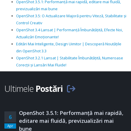
OpenShot 3.5.1: Performanță mai rapidă, editare mai fluidă,
previzualizări mai bune
OpenShot 3.5: O Actualizare Majoră pentru Viteză, Stabilitate și
Control Creativ
OpenShot 3.4 Lansat | Performanță Îmbunătățită, Efecte Noi,
Actualizări Emoționante!
Editări Mai Inteligente, Design Uimitor | Descoperă Noutățile
din OpenShot 3.3
OpenShot 3.2.1 Lansat | Stabilitate Îmbunătățită, Numeroase
Corecții și Lansări Mai Fluide!
Ultimele
Postări
OpenShot 3.5.1: Performanță mai rapidă,
6
editare mai fluidă, previzualizări mai
Apr
bune