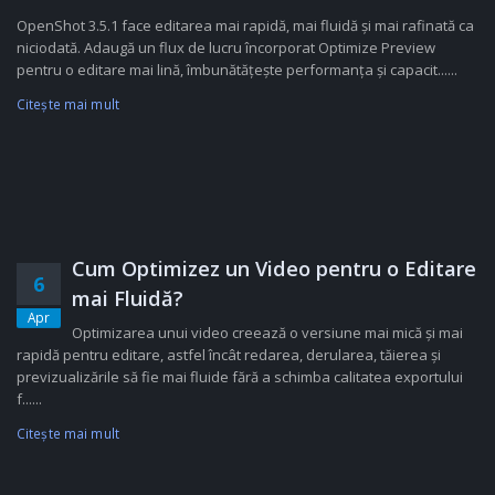
OpenShot 3.5.1 face editarea mai rapidă, mai fluidă și mai rafinată ca
niciodată. Adaugă un flux de lucru încorporat Optimize Preview
pentru o editare mai lină, îmbunătățește performanța și capacit......
Citeşte mai mult
Cum Optimizez un Video pentru o Editare
6
mai Fluidă?
Apr
Optimizarea unui video creează o versiune mai mică și mai
rapidă pentru editare, astfel încât redarea, derularea, tăierea și
previzualizările să fie mai fluide fără a schimba calitatea exportului
f......
Citeşte mai mult