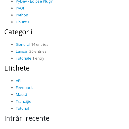
PyDev - Eclipse Plugin
PyQt
Python
Ubuntu
Categorii
General
14 entries
Lansări
26 entries
Tutoriale
1 entry
Etichete
API
Feedback
Mască
Tranziție
Tutorial
Intrări recente