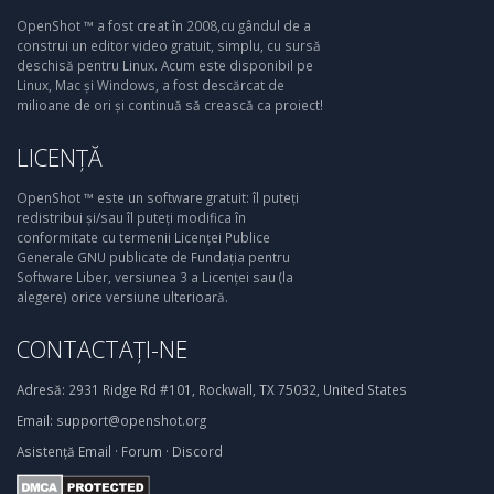
OpenShot ™ a fost creat în 2008,cu gândul de a
construi un editor video gratuit, simplu, cu sursă
deschisă pentru Linux. Acum este disponibil pe
Linux, Mac și Windows, a fost descărcat de
milioane de ori și continuă să crească ca proiect!
LICENȚĂ
OpenShot ™ este un software gratuit: îl puteți
redistribui și/sau îl puteți modifica în
conformitate cu termenii Licenței Publice
Generale GNU publicate de Fundația pentru
Software Liber, versiunea 3 a Licenței sau (la
alegere) orice versiune ulterioară.
CONTACTAȚI-NE
Adresă:
2931 Ridge Rd #101, Rockwall, TX 75032, United States
Email:
support@openshot.org
Asistență
Email
·
Forum
·
Discord