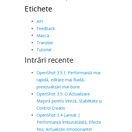
Etichete
API
Feedback
Mască
Tranziție
Tutorial
Intrări recente
OpenShot 3.5.1: Performanță mai
rapidă, editare mai fluidă,
previzualizări mai bune
OpenShot 3.5: O Actualizare
Majoră pentru Viteză, Stabilitate și
Control Creativ
OpenShot 3.4 Lansat |
Performanță Îmbunătățită, Efecte
Noi, Actualizări Emoționante!