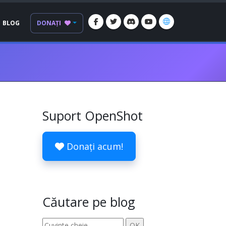
BLOG
DONAȚI
Suport OpenShot
Donați acum!
Căutare pe blog