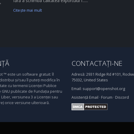
fără a schimba calitatea exportului f......
,
Citeşte mai mult
NȚĂ
CONTACTAȚI-NE
 ™ este un software gratuit: îl
Adresă:
2931 Ridge Rd #101, Rockwa
distribui și/sau îl puteți modifica în
75032, United States
ate cu termenii Licenței Publice
Email:
support@openshot.org
 GNU publicate de Fundația pentru
Liber, versiunea 3 a Licenței sau
Asistență
Email
·
Forum
·
Discord
re) orice versiune ulterioară.