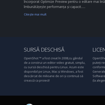
încorporat Optimize Preview pentru o editare mai lină
îmbunătățește performanța și capacit......
Citeşte mai mult
SURSĂ DESCHISĂ
LICE
OpenShot ™ a fost creat în 2008,cu gândul
OpenShot
de a construi un editor video gratuit, simplu,
puteți re
cu sursă deschisă pentru Linux. Acum este
conformit
disponibil pe Linux, Mac și Windows, a fost
Generale
descărcat de milioane de ori și continuă să
Software 
crească ca proiect!
(la alege