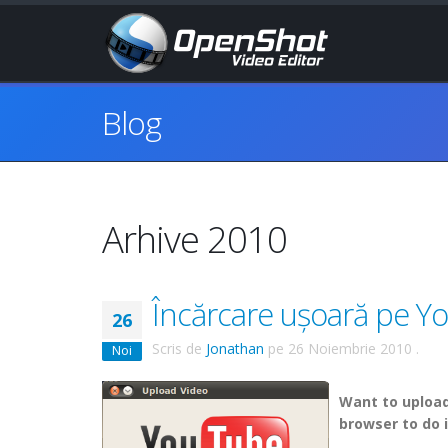
Blog
Arhive 2010
Încărcare ușoară pe Y
26
Scris de
Jonathan
pe
26 Noiembrie 2010
.
Noi
Want to upload
browser to do i