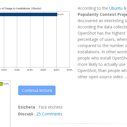
According to the
Ubuntu
Popularity Contest Proj
discovered an interesting st
According the data collect
OpenShot has the highest
percentage of users, when
compared to the number o
installations. In other word
people who install OpenSh
more likely to actually use
OpenShot, than people who
other open-source video ...
Continuă lectura
Etichete
:
Fără etichete
Discuții
:
25 Comments