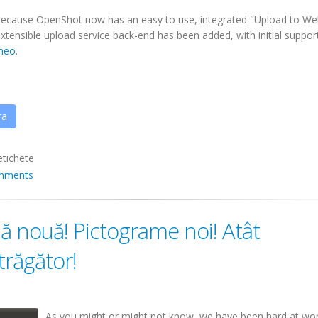
 because OpenShot now has an easy to use, integrated "Upload to We
xtensible upload service back-end has been added, with initial suppor
meo
.
ra
etichete
mments
 nouă! Pictograme noi! Atât
trăgător!
As you might or might not know, we have been hard at wor