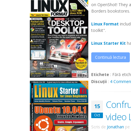
on OpenShot! They a
Borders bookstores.
Linux Format
includ
toolkit".
Linux Starter Kit
has
Continuă lectura
Etichete
:
Fără etic
Discuții
:
4 Commen
Confru
15
video 
Oct
Scris de
Jonathan
pe