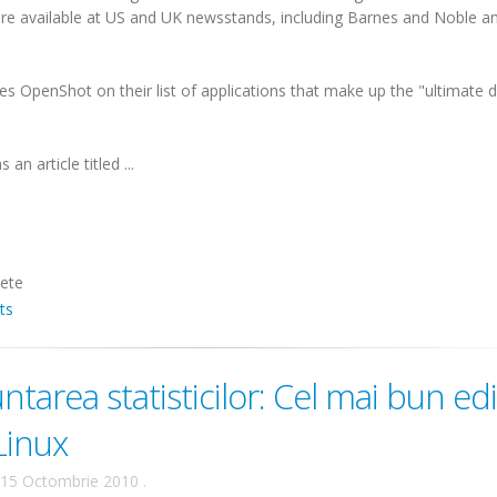
re available at US and UK newsstands, including Barnes and Noble a
es OpenShot on their list of applications that make up the "ultimate 
 an article titled ...
hete
ts
ntarea statisticilor: Cel mai bun ed
Linux
15 Octombrie 2010
.