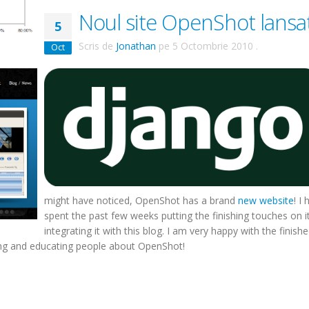
Noul site OpenShot lansat
5
Scris de
Jonathan
pe
5 Octombrie 2010
.
Oct
might have noticed, OpenShot has a brand
new website
! I
spent the past few weeks putting the finishing touches on i
integrating it with this blog. I am very happy with the finish
ting and educating people about OpenShot!