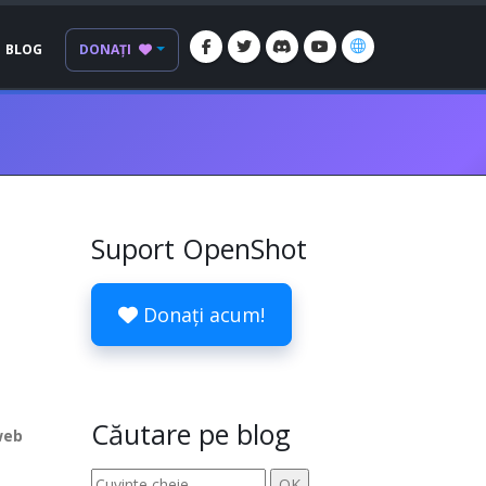
BLOG
DONAȚI
Suport OpenShot
Donați acum!
Căutare pe blog
web