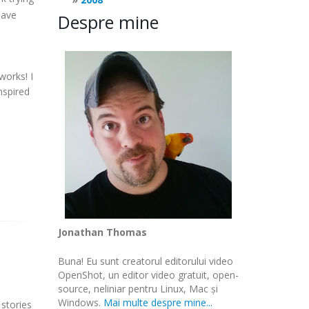
have
Despre mine
works! I
nspired
Jonathan Thomas
Buna! Eu sunt creatorul editorului video
OpenShot, un editor video gratuit, open-
source, neliniar pentru Linux, Mac și
Windows.
Mai multe despre mine...
stories