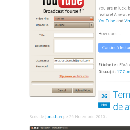
You are in luck,
feature! A new, e
YouTube
and
Vi
How does ...
Continuă lectu
Etichete
:
Fără 
Discuții
:
17 Co
Temă
26
de a
Noi
Scris de
Jonathan
pe
26 Noiembrie 2010
.