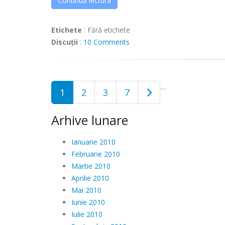
Continuă lectura
Etichete
:
Fără etichete
Discuții
:
10 Comments
…
1
2
3
7
Arhive lunare
Ianuarie 2010
Februarie 2010
Martie 2010
Aprilie 2010
Mai 2010
Iunie 2010
Iulie 2010