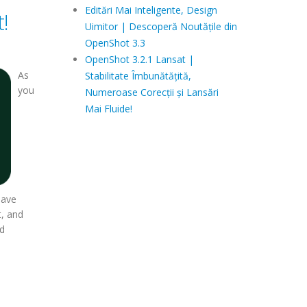
Editări Mai Inteligente, Design
!
Uimitor | Descoperă Noutățile din
OpenShot 3.3
OpenShot 3.2.1 Lansat |
As
Stabilitate Îmbunătățită,
you
Numeroase Corecții și Lansări
Mai Fluide!
 have
t, and
ed