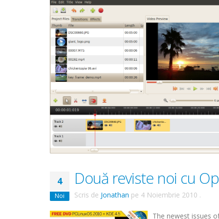
Două reviste noi cu O
4
Scris de
Jonathan
pe
4 Noiembrie 2010
.
Noi
The newest issues of