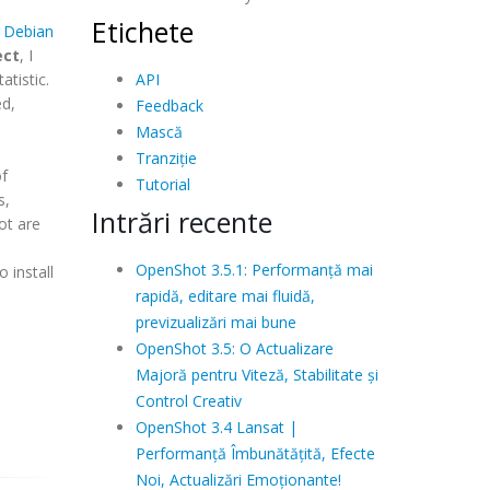
Etichete
&
Debian
ect
, I
API
atistic.
ed,
Feedback
Mască
Tranziție
f
Tutorial
s,
Intrări recente
ot are
OpenShot 3.5.1: Performanță mai
 install
rapidă, editare mai fluidă,
previzualizări mai bune
OpenShot 3.5: O Actualizare
Majoră pentru Viteză, Stabilitate și
Control Creativ
OpenShot 3.4 Lansat |
Performanță Îmbunătățită, Efecte
Noi, Actualizări Emoționante!