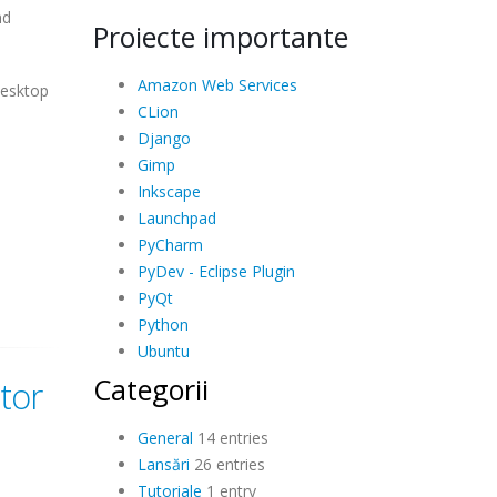
nd
Proiecte importante
Amazon Web Services
desktop
CLion
Django
Gimp
Inkscape
Launchpad
PyCharm
PyDev - Eclipse Plugin
PyQt
Python
Ubuntu
Categorii
itor
General
14 entries
Lansări
26 entries
Tutoriale
1 entry