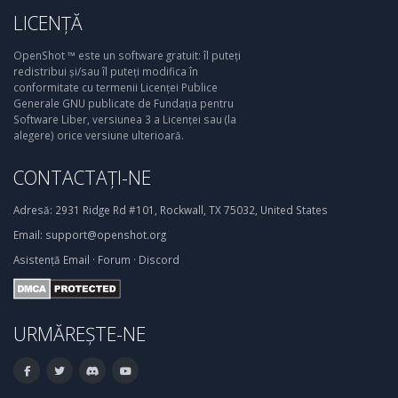
LICENȚĂ
OpenShot ™ este un software gratuit: îl puteți
redistribui și/sau îl puteți modifica în
conformitate cu termenii Licenței Publice
Generale GNU publicate de Fundația pentru
Software Liber, versiunea 3 a Licenței sau (la
alegere) orice versiune ulterioară.
CONTACTAȚI-NE
Adresă:
2931 Ridge Rd #101, Rockwall, TX 75032, United States
Email:
support@openshot.org
Asistență
Email
·
Forum
·
Discord
URMĂREȘTE-NE