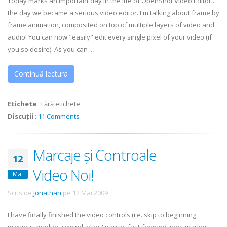
Today marks an important day in the life of OpenShot Video Editor...
the day we became a serious video editor. I'm talking about frame by
frame animation, composited on top of multiple layers of video and
audio! You can now "easily" edit every single pixel of your video (if
you so desire). As you can ...
Continuă lectura
Etichete
:
Fără etichete
Discuții
:
11 Comments
Marcaje și Controale
12
Video Noi!
Mai
Scris de
Jonathan
pe
12 Mai 2009
.
I have finally finished the video controls (i.e. skip to beginning,