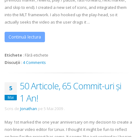
previous marker, rewind, play / pause, fast-forward, next marker,
and skip to end). I created a new set of icons, and integrated them
into the MLT framework. I also hooked up the play-head, so it
actually seeks the video as the user drags it ...
Continuă lectura
Etichete
:
Fără etichete
Discuții
:
4 Comments
50 Articole, 65 Commit-uri și
5
1 An!
Mai
Scris de
Jonathan
pe
5 Mai 2009
.
May 1st marked the one year anniversary on my decision to create a
non-linear video editor for Linux. I thought it might be fun to reflect
on how far the project has come. It seems like just yesterday I began