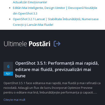
Actualizări Emoționante!
Editări Mai Inteligente, Design Uimitor | Descoperă Noutățile
din OpenShot 3.3
OpenShot 3.2.1 Lansat | Stabilitate Îmbunătățită, Numeroase
Corecții și Lansări Mai Fluide!
Ultimele
Postări
OpenShot 3.5.1: Performanță mai rapidă,
6
editare mai fluidă, previzualizări mai
Apr
bune
OpenShot 3.5.1 face editarea mai rapidă, mai fluidă și mai rafinată ca
niciodată. Adaugă un flux de lucru încorporat Optimize Preview
pentru o editare mai lină, îmbunătățește performanța și capacit......
Citeşte mai mult