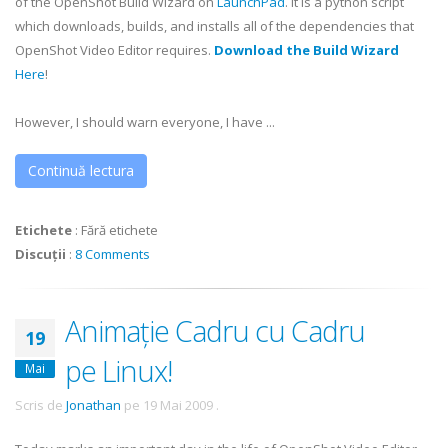
of the
OpenShot
Build Wizard on
LaunchPad
. It is a python script
which downloads, builds, and installs all of the dependencies that
OpenShot
Video Editor requires.
Download the Build Wizard
Here
!
However, I should warn everyone, I have ...
Continuă lectura
Etichete
:
Fără etichete
Discuții
:
8 Comments
Animație Cadru cu Cadru
19
pe Linux!
Mai
Scris de
Jonathan
pe
19 Mai 2009
.