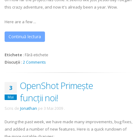
this crazy adventure, and now it's already been a year. Wow.
Here are a few ...
Continuă lectura
Etichete
:
Fără etichete
Discuții
:
2 Comments
OpenShot Primește
3
funcții noi!
Mai
Scris de
Jonathan
pe
3 Mai 2009
.
During the past week, we have made many improvements, bug fixes,
and added a number of new features. Here is a quick rundown of
the more notable changes: