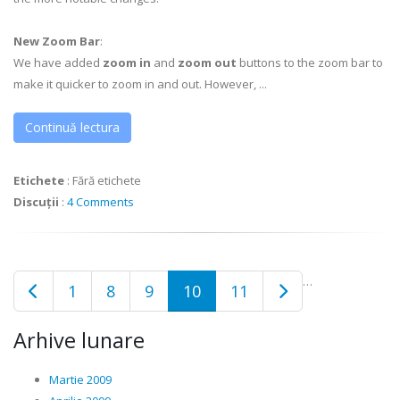
New Zoom Bar
:
We have added
zoom in
and
zoom out
buttons to the zoom bar to
make it quicker to zoom in and out. However, ...
Continuă lectura
Etichete
:
Fără etichete
Discuții
:
4 Comments
…
1
8
9
10
11
Arhive lunare
Martie 2009