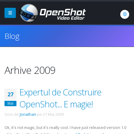
Blog
Arhive 2009
Expertul de Construire
27
OpenShot... E magie!
Mai
Scris de
Jonathan
pe
27 Mai 2009
.
Ok
, it's not magic, but it's really cool. I have just released version 1.0