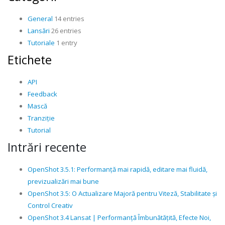
General
14 entries
Lansări
26 entries
Tutoriale
1 entry
Etichete
API
Feedback
Mască
Tranziție
Tutorial
Intrări recente
OpenShot 3.5.1: Performanță mai rapidă, editare mai fluidă,
previzualizări mai bune
OpenShot 3.5: O Actualizare Majoră pentru Viteză, Stabilitate și
Control Creativ
OpenShot 3.4 Lansat | Performanță Îmbunătățită, Efecte Noi,