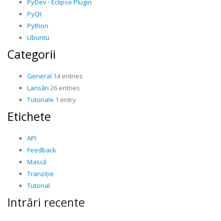
PyDev - Eclipse Plugin
PyQt
Python
Ubuntu
Categorii
General
14 entries
Lansări
26 entries
Tutoriale
1 entry
Etichete
API
Feedback
Mască
Tranziție
Tutorial
Intrări recente