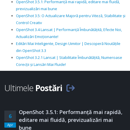
OpenShot 3.5.1: Performanță mai rapidă, editare mai fluidă,
previzualizări mai bune
OpenShot 3.5: O Actualizare Majoră pentru Viteză, Stabilitate și
Control Creativ
OpenShot 3.4 Lansat | Performanță Îmbunătățită, Efecte Noi,
Actualizări Emoționante!
Editări Mai Inteligente, Design Uimitor | Descoperă Noutățile
din OpenShot 3.3
OpenShot 3.2.1 Lansat | Stabilitate Îmbunătățită, Numeroase
Corecții și Lansări Mai Fluide!
Ultimele
Postări
OpenShot 3.5.1: Performanță mai rapidă,
6
editare mai fluidă, previzualizări mai
Apr
bune