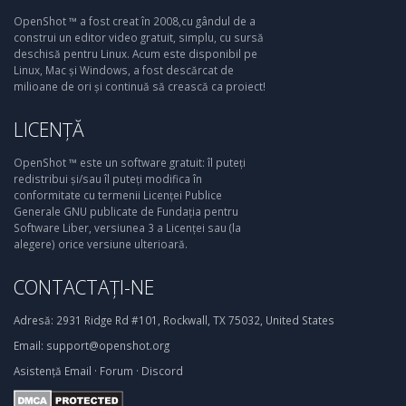
OpenShot ™ a fost creat în 2008,cu gândul de a
construi un editor video gratuit, simplu, cu sursă
deschisă pentru Linux. Acum este disponibil pe
Linux, Mac și Windows, a fost descărcat de
milioane de ori și continuă să crească ca proiect!
LICENȚĂ
OpenShot ™ este un software gratuit: îl puteți
redistribui și/sau îl puteți modifica în
conformitate cu termenii Licenței Publice
Generale GNU publicate de Fundația pentru
Software Liber, versiunea 3 a Licenței sau (la
alegere) orice versiune ulterioară.
CONTACTAȚI-NE
Adresă:
2931 Ridge Rd #101, Rockwall, TX 75032, United States
Email:
support@openshot.org
Asistență
Email
·
Forum
·
Discord