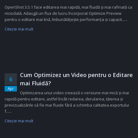
OpenShot 3.5.1 face editarea mai rapidă, mai fluidă și mai rafinată ca
niciodată. Adaugă un flux de lucru încorporat Optimize Preview
pentru o editare mai lină, îmbunătățește performanța și capacit......
Citeşte mai mult
Cum Optimizez un Video pentru o Editare
6
mai Fluidă?
Apr
Optimizarea unui video creează o versiune mai mică și mai
rapidă pentru editare, astfel încât redarea, derularea, tăierea și
previzualizările să fie mai fluide fără a schimba calitatea exportului
f......
Citeşte mai mult