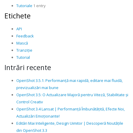
Tutoriale
1 entry
Etichete
API
Feedback
Mască
Tranziție
Tutorial
Intrări recente
OpenShot 3.5.1: Performanță mai rapidă, editare mai fluidă,
previzualizări mai bune
OpenShot 3.5: O Actualizare Majoră pentru Viteză, Stabilitate și
Control Creativ
OpenShot 3.4 Lansat | Performanță Îmbunătățită, Efecte Noi,
Actualizări Emoționante!
Editări Mai Inteligente, Design Uimitor | Descoperă Noutățile
din OpenShot 3.3