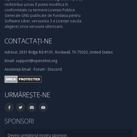
redistribui și/sau îl puteți modifica în
conformitate cu termenii Licenței Publice
Generale GNU publicate de Fundația pentru
Software Liber, versiunea 3 a Licenței sau (la
alegere) orice versiune ulterioară.
CONTACTAȚI-NE
Adresă:
2931 Ridge Rd #101, Rockwall, TX 75032, United States
Email:
support@openshot.org
Asistență
Email
·
Forum
·
Discord
URMĂREȘTE-NE
SPONSORI
Devino următorul nostru sponsor.