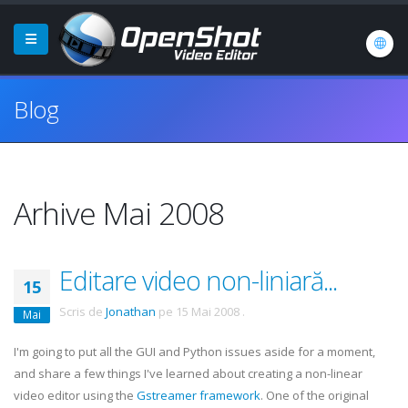
Blog
Arhive Mai 2008
Editare video non-liniară...
15
Scris de
Jonathan
pe
15 Mai 2008
.
Mai
I'm going to put all the GUI and Python issues aside for a moment,
and share a few things I've learned about creating a non-linear
video editor using the
Gstreamer
framework
. One of the original