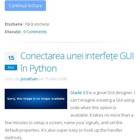
Continuă lectura
Etichete
:
Fără etichete
Discuții
:
0 Comments
Conectarea unei interfețe GUI
15
în Python
Mai
Scris de
Jonathan
pe
15 Mai 2008
.
Glade 3.0
is a great GUI designer. I
can't imagine creating a GUI using
code when this option is
available. It takes no more than a
few minutes to setup a screen, name your signals, and set the
default properties. It's also super easy to hook up the handler
methods.