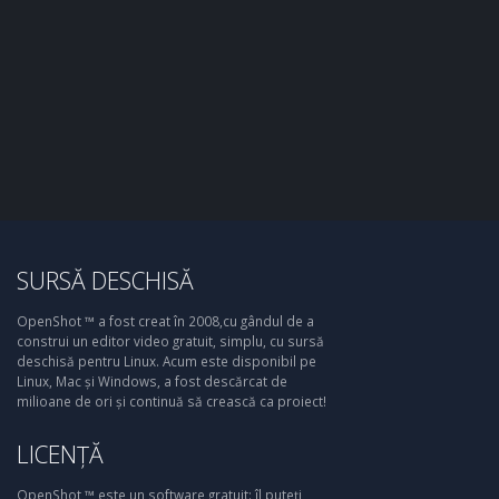
SURSĂ DESCHISĂ
OpenShot ™ a fost creat în 2008,cu gândul de a
construi un editor video gratuit, simplu, cu sursă
deschisă pentru Linux. Acum este disponibil pe
Linux, Mac și Windows, a fost descărcat de
milioane de ori și continuă să crească ca proiect!
LICENȚĂ
OpenShot ™ este un software gratuit: îl puteți