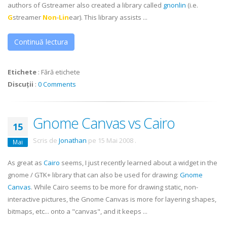
authors of
Gstreamer
also created a library called
gnonlin
(i.e.
G
streamer
Non
-
Lin
ear). This library assists ...
Continuă lectura
Etichete
:
Fără etichete
Discuții
:
0 Comments
Gnome Canvas vs Cairo
15
Scris de
Jonathan
pe
15 Mai 2008
.
Mai
As great as
Cairo
seems, I just recently learned about a widget in the
gnome / GTK+ library that can also be used for drawing:
Gnome
Canvas
. While Cairo seems to be more for drawing static, non-
interactive pictures, the Gnome Canvas is more for layering shapes,
bitmaps, etc... onto a "canvas", and it keeps ...