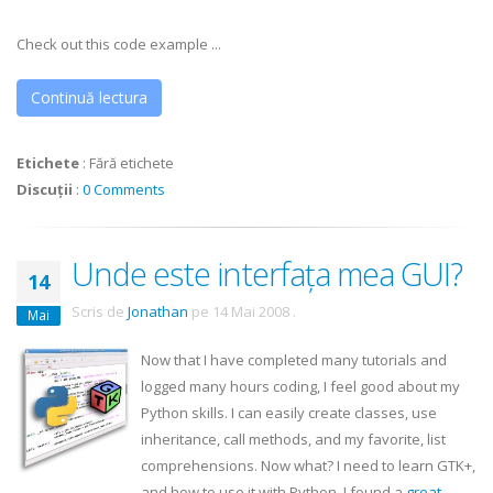
Check out this code example ...
Continuă lectura
Etichete
:
Fără etichete
Discuții
:
0 Comments
Unde este interfața mea GUI?
14
Scris de
Jonathan
pe
14 Mai 2008
.
Mai
Now that I have completed many tutorials and
logged many hours coding, I feel good about my
Python skills. I can easily create classes, use
inheritance, call methods, and my favorite, list
comprehensions. Now what? I need to learn
GTK
+,
and how to use it with Python. I found a
great