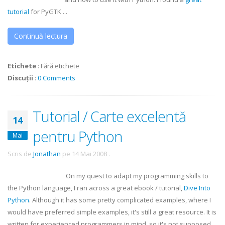
tutorial
for
PyGTK
...
Continuă lectura
Etichete
:
Fără etichete
Discuții
:
0 Comments
Tutorial / Carte excelentă
14
pentru Python
Mai
Scris de
Jonathan
pe
14 Mai 2008
.
On my quest to adapt my programming skills to
the Python language, I ran across a great
ebook
/ tutorial,
Dive Into
Python
. Although it has some pretty complicated examples, where I
would have preferred simple examples, it's still a great resource. It is
written for experienced programmers in mind, so it's not supposed ...