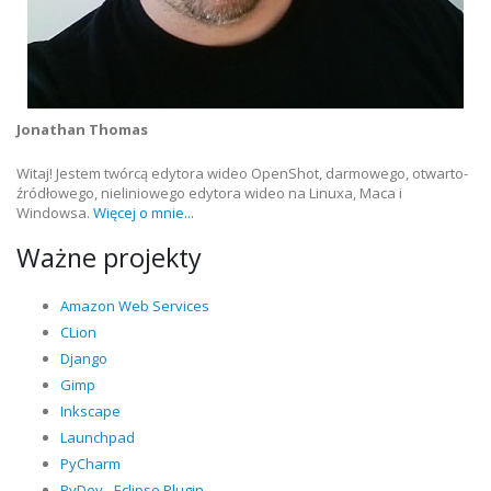
Jonathan Thomas
Witaj! Jestem twórcą edytora wideo OpenShot, darmowego, otwarto-
źródłowego, nieliniowego edytora wideo na Linuxa, Maca i
Windowsa.
Więcej o mnie...
Ważne projekty
Amazon Web Services
CLion
Django
Gimp
Inkscape
Launchpad
PyCharm
PyDev - Eclipse Plugin