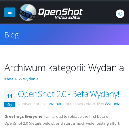
Blog
Archiwum kategorii: Wydania
Kanał RSS Wydania
OpenShot 2.0 - Beta Wydany!
11
Napisane przez
Jonathan
dnia
11 stycznia 2016
w
Wydania
.
Sty
Greetings Everyone!
I am proud to release the first beta of
OpenShot 2.0 (details below), and start a much wider testing effort.