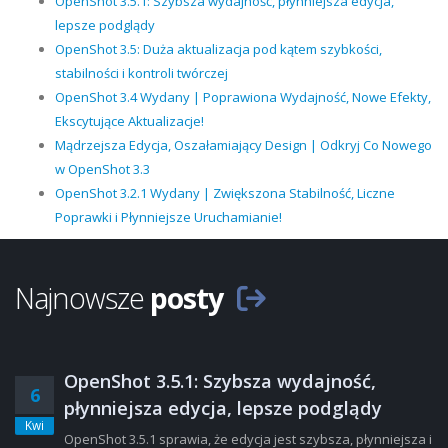
OpenShot 3.5.1: Szybsza wydajność, płynniejsza edycja,
lepsze podglądy
OpenShot 3.5: Duża aktualizacja pod kątem szybkości,
stabilności i kontroli twórczej
OpenShot 3.4 Wydany | Poprawiona Wydajność, Nowe Efekty,
Ekscytujące Aktualizacje!
Mądrzejsza Edycja, Oszałamiający Design | Odkryj Co Nowego
w OpenShot 3.3
OpenShot 3.2.1 Wydany | Zwiększona Stabilność, Liczne
Poprawki i Płynniejsze Uruchamianie!
Najnowsze
posty
OpenShot 3.5.1: Szybsza wydajność,
6
płynniejsza edycja, lepsze podglądy
Kwi
OpenShot 3.5.1 sprawia, że edycja jest szybsza, płynniejsza i