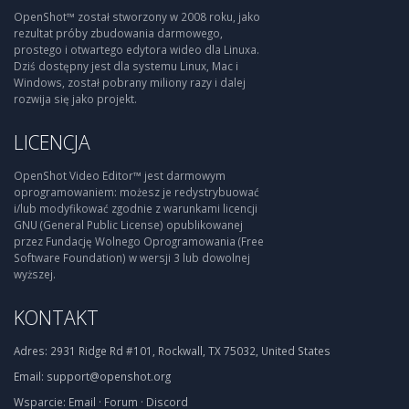
OpenShot™ został stworzony w 2008 roku, jako
rezultat próby zbudowania darmowego,
prostego i otwartego edytora wideo dla Linuxa.
Dziś dostępny jest dla systemu Linux, Mac i
Windows, został pobrany miliony razy i dalej
rozwija się jako projekt.
LICENCJA
OpenShot Video Editor™ jest darmowym
oprogramowaniem: możesz je redystrybuować
i/lub modyfikować zgodnie z warunkami licencji
GNU (General Public License) opublikowanej
przez Fundację Wolnego Oprogramowania (Free
Software Foundation) w wersji 3 lub dowolnej
wyższej.
KONTAKT
Adres:
2931 Ridge Rd #101, Rockwall, TX 75032, United States
Email:
support@openshot.org
Wsparcie:
Email
·
Forum
·
Discord