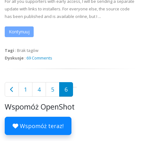
For all you supporters with early access, I will be sending a separate
update with links to installers. For everyone else, the source code
has been published and is available online, but I ...
Kontynuuj
Tagi
:
Brak tagów
Dyskusje
:
69 Comments
…
1
4
5
6
Wspomóż OpenShot
Wspomóż teraz!