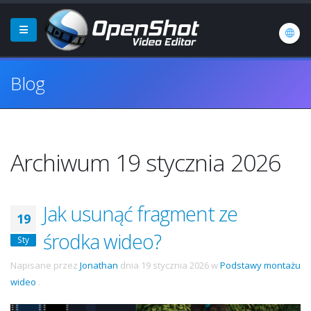
Blog
Archiwum 19 stycznia 2026
Jak usunąć fragment ze
19
środka wideo?
Sty
Napisane przez
Jonathan
dnia
19 stycznia 2026
w
Podstawy montażu
wideo
.