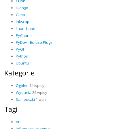
CLion
Django
Gimp
Inkscape
Launchpad
PyCharm
PyDev - Eclipse Plugin
PyQt
Python
Ubuntu
Kategorie
Ogólne
14 wpisy
Wydania
26 wpisy
Samouczki
1 wpis
Tagi
API
Informacje zwrotne