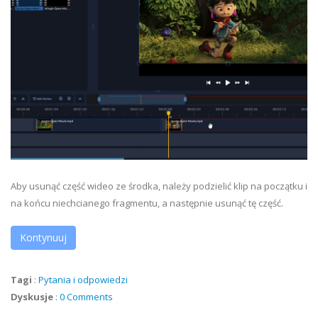
Aby usunąć część wideo ze środka, należy podzielić klip na początku i
na końcu niechcianego fragmentu, a następnie usunąć tę część.
Kontynuuj
Tagi
:
Pytania i odpowiedzi
Dyskusje
:
0 Comments