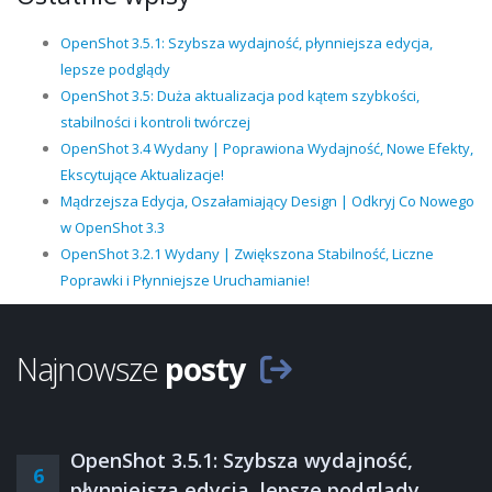
OpenShot 3.5.1: Szybsza wydajność, płynniejsza edycja,
lepsze podglądy
OpenShot 3.5: Duża aktualizacja pod kątem szybkości,
stabilności i kontroli twórczej
OpenShot 3.4 Wydany | Poprawiona Wydajność, Nowe Efekty,
Ekscytujące Aktualizacje!
Mądrzejsza Edycja, Oszałamiający Design | Odkryj Co Nowego
w OpenShot 3.3
OpenShot 3.2.1 Wydany | Zwiększona Stabilność, Liczne
Poprawki i Płynniejsze Uruchamianie!
Najnowsze
posty
OpenShot 3.5.1: Szybsza wydajność,
6
płynniejsza edycja, lepsze podglądy