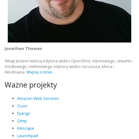
Jonathan Thomas
Witaj! Jestem twórcą edytora wideo OpenShot, darmowego, otwarto-
źródłowego, nieliniowego edytora wideo na Linuxa, Maca i
Windowsa.
Więcej o mnie...
Ważne projekty
Amazon Web Services
CLion
Django
Gimp
Inkscape
Launchpad