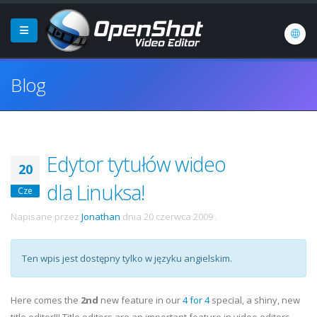
Blog
Edytor tytułów wideo
20
dla Linuksa!
Cze
Napisane przez
Jonathan
dnia
20 czerwca 2009
.
Ten wpis jest dostępny tylko w języku angielskim.
Here comes the
2nd
new feature in our
4 for 4
special, a shiny, new