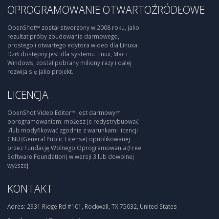
OPROGRAMOWANIE OTWARTOŹRÓDŁOWE
OpenShot™ został stworzony w 2008 roku, jako
rezultat próby zbudowania darmowego,
prostego i otwartego edytora wideo dla Linuxa.
Dziś dostępny jest dla systemu Linux, Mac i
Windows, został pobrany miliony razy i dalej
rozwija się jako projekt.
LICENCJA
OpenShot Video Editor™ jest darmowym
oprogramowaniem: możesz je redystrybuować
i/lub modyfikować zgodnie z warunkami licencji
GNU (General Public License) opublikowanej
przez Fundację Wolnego Oprogramowania (Free
Software Foundation) w wersji 3 lub dowolnej
wyższej.
KONTAKT
Adres:
2931 Ridge Rd #101, Rockwall, TX 75032, United States