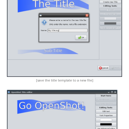
[save the title template to a new file]