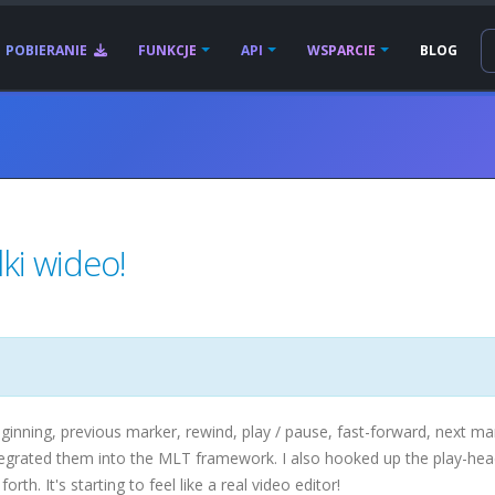
POBIERANIE
FUNKCJE
API
WSPARCIE
BLOG
ki wideo!
o beginning, previous marker, rewind, play / pause, fast-forward, next ma
ntegrated them into the MLT framework. I also hooked up the play-head
rth. It's starting to feel like a real video editor!