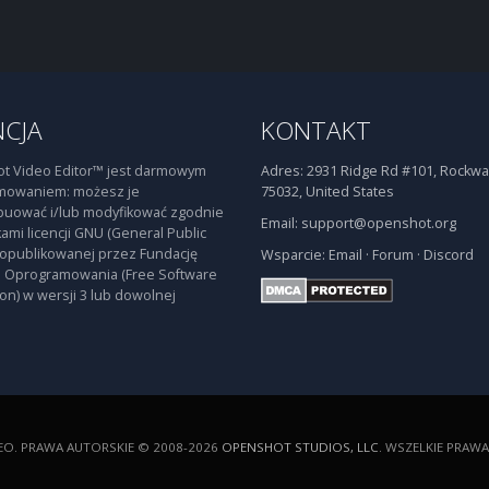
NCJA
KONTAKT
t Video Editor™ jest darmowym
Adres:
2931 Ridge Rd #101, Rockwal
mowaniem: możesz je
75032, United States
buować i/lub modyfikować zgodnie
Email:
support@openshot.org
ami licencji GNU (General Public
 opublikowanej przez Fundację
Wsparcie:
Email
·
Forum
·
Discord
 Oprogramowania (Free Software
on) w wersji 3 lub dowolnej
O. PRAWA AUTORSKIE © 2008-2026
OPENSHOT STUDIOS, LLC
. WSZELKIE PRAW