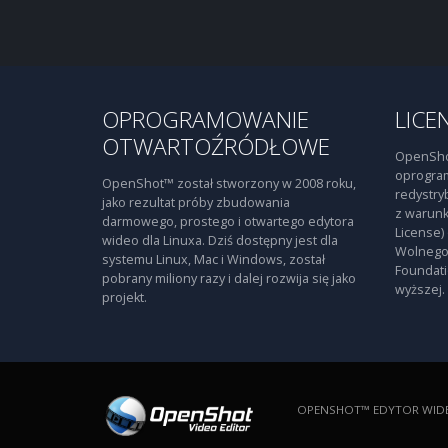
OPROGRAMOWANIE
LICE
OTWARTOŹRÓDŁOWE
OpenSho
oprogra
OpenShot™ został stworzony w 2008 roku,
redystry
jako rezultat próby zbudowania
z warunk
darmowego, prostego i otwartego edytora
License)
wideo dla Linuxa. Dziś dostępny jest dla
Wolnego
systemu Linux, Mac i Windows, został
Foundati
pobrany miliony razy i dalej rozwija się jako
wyższej.
projekt.
OPENSHOT™ EDYTOR WIDE