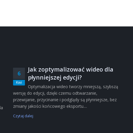
Jak zoptymalizować wideo dla
6
płynniejszej edycji?
Kwi
Optymalizacja wideo tworzy mniejszą, szybszą
wersję do edycji, dzięki czemu odtwarzanie,
przewijanie, przycinanie i podglądy są płynniejsze, bez
zmiany jakości końcowego eksportu....
la
Czytaj dalej