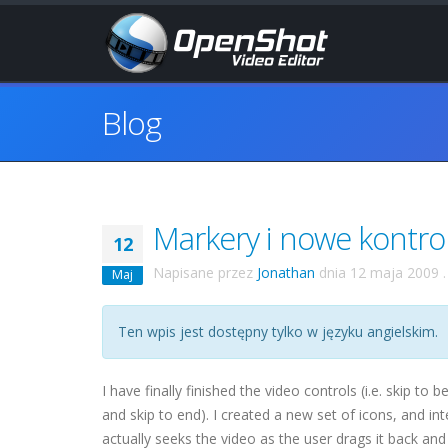
Blog
Markery i nowe kontrol
12
Napisane przez
Jonathan
dnia
12 maja 2009
.
Maj
Ten wpis jest dostępny tylko w języku angielskim.
I have finally finished the video controls (i.e. skip t
and skip to end). I created a new set of icons, and i
actually seeks the video as the user drags it back and fo