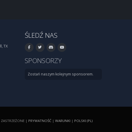
ŚLEDŹ NAS
l, TX
SPONSORZY
Zostań naszym kolejnym sponsorem.
A ZASTRZEŻONE |
PRYWATNOŚĆ
|
WARUNKI
|
POLSKI (PL)