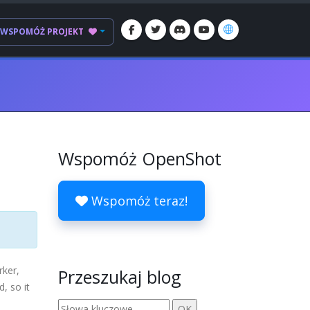
WSPOMÓŻ PROJEKT
Wspomóż OpenShot
Wspomóż teraz!
rker,
Przeszukaj blog
, so it