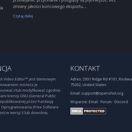
zmiany jakości końcowego eksportu....
la
Czytaj dalej
NCJA
KONTAKT
t Video Editor™ jest darmowym
Adres:
2931 Ridge Rd #101, Rockwal
mowaniem: możesz je
75032, United States
buować i/lub modyfikować zgodnie
Email:
support@openshot.org
ami licencji GNU (General Public
 opublikowanej przez Fundację
Wsparcie:
Email
·
Forum
·
Discord
 Oprogramowania (Free Software
on) w wersji 3 lub dowolnej