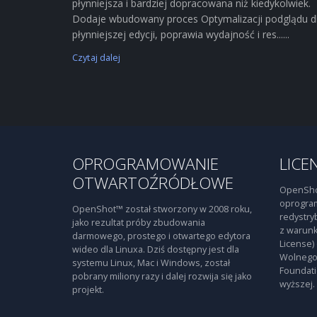
płynniejsza i bardziej dopracowana niż kiedykolwiek.
Dodaje wbudowany proces Optymalizacji podglądu d
płynniejszej edycji, poprawia wydajność i res......
Czytaj dalej
OPROGRAMOWANIE
LICE
OTWARTOŹRÓDŁOWE
OpenSho
oprogra
OpenShot™ został stworzony w 2008 roku,
redystry
jako rezultat próby zbudowania
z warunk
darmowego, prostego i otwartego edytora
License)
wideo dla Linuxa. Dziś dostępny jest dla
Wolnego
systemu Linux, Mac i Windows, został
Foundati
pobrany miliony razy i dalej rozwija się jako
wyższej.
projekt.