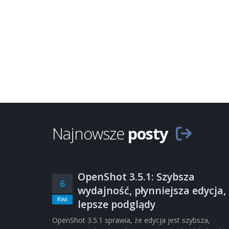
Najnowsze
posty
OpenShot 3.5.1: Szybsza
6
wydajność, płynniejsza edycja,
Kwi
lepsze podglądy
OpenShot 3.5.1 sprawia, że edycja jest szybsza,