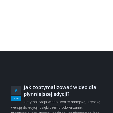
Jak zoptymalizować wideo dla
6
płynniejszej edycji?
Kwi
Optymalizacja wideo tworzy mniejszą, szybszą
wersję do edycji, dzięki czemu odtwarzanie,
przewijanie, przycinanie i podglądy są płynniejsze, bez