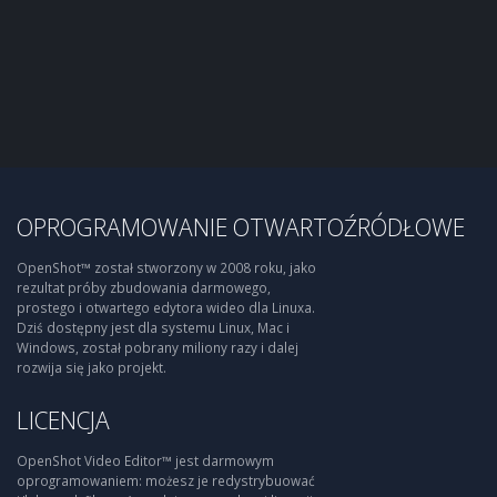
OPROGRAMOWANIE OTWARTOŹRÓDŁOWE
OpenShot™ został stworzony w 2008 roku, jako
rezultat próby zbudowania darmowego,
prostego i otwartego edytora wideo dla Linuxa.
Dziś dostępny jest dla systemu Linux, Mac i
Windows, został pobrany miliony razy i dalej
rozwija się jako projekt.
LICENCJA
OpenShot Video Editor™ jest darmowym
oprogramowaniem: możesz je redystrybuować