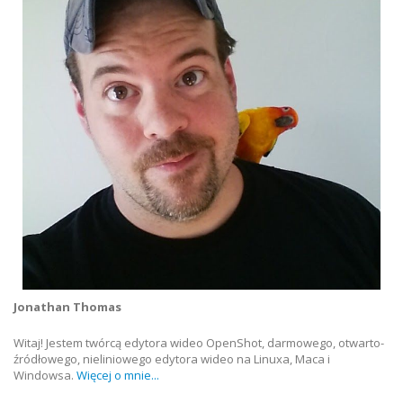
Jonathan Thomas
Witaj! Jestem twórcą edytora wideo OpenShot, darmowego, otwarto-
źródłowego, nieliniowego edytora wideo na Linuxa, Maca i
Windowsa.
Więcej o mnie...