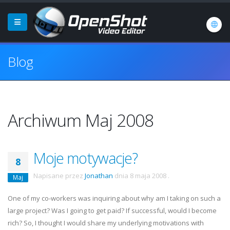
Blog
Archiwum Maj 2008
Moje motywacje?
8
Napisane przez
Jonathan
dnia
8 maja 2008
.
Maj
One of my co-workers was inquiring about why am I taking on such a
large project? Was I going to get paid? If successful, would I become
rich? So, I thought I would share my underlying motivations with