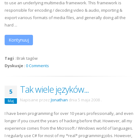
to use an underlying multimedia framework. This framework is
responsible for encoding / decoding video & audio, importing &
export various formats of media files, and generally doing all the
hard ...
Kontynuuj
Tagi
:
Brak tagów
Dyskusje
:
0 Comments
Tak wiele języków...
5
Napisane przez
Jonathan
dnia
5 maja 2008
.
Maj
I have been programming for over 10 years professionally, and even
longer if you count the years of hacking before that. However, all my
experience comes from the Microsoft / Windows world of languages.
I regularly use C# for most of my *real* programming jobs. However,