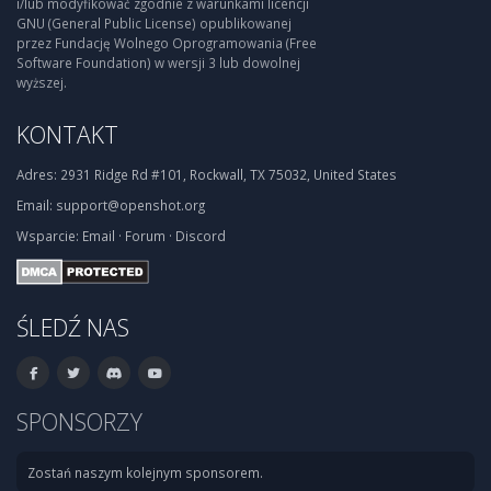
i/lub modyfikować zgodnie z warunkami licencji
GNU (General Public License) opublikowanej
przez Fundację Wolnego Oprogramowania (Free
Software Foundation) w wersji 3 lub dowolnej
wyższej.
KONTAKT
Adres:
2931 Ridge Rd #101, Rockwall, TX 75032, United States
Email:
support@openshot.org
Wsparcie:
Email
·
Forum
·
Discord
ŚLEDŹ NAS
SPONSORZY
Zostań naszym kolejnym sponsorem.