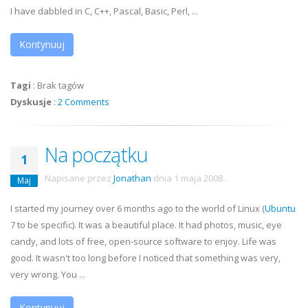
I have dabbled in C, C++, Pascal, Basic, Perl, ...
Kontynuuj
Tagi
:
Brak tagów
Dyskusje
:
2 Comments
Na początku
1
Napisane przez
Jonathan
dnia
1 maja 2008
.
Maj
I started my journey over 6 months ago to the world of Linux (
Ubuntu
7 to be specific). It was a beautiful place. It had photos, music, eye
candy, and lots of free, open-source software to enjoy. Life was
good. It wasn't too long before I noticed that something was very,
very wrong. You ...
Kontynuuj