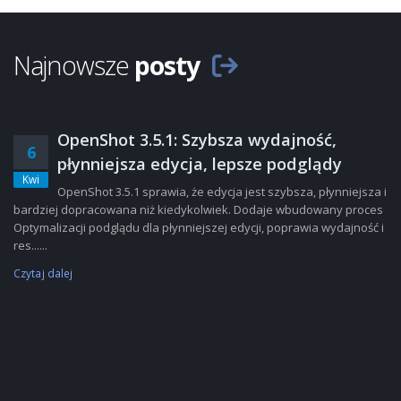
Najnowsze
posty
OpenShot 3.5.1: Szybsza wydajność,
6
płynniejsza edycja, lepsze podglądy
Kwi
OpenShot 3.5.1 sprawia, że edycja jest szybsza, płynniejsza i
bardziej dopracowana niż kiedykolwiek. Dodaje wbudowany proces
Optymalizacji podglądu dla płynniejszej edycji, poprawia wydajność i
res......
Czytaj dalej