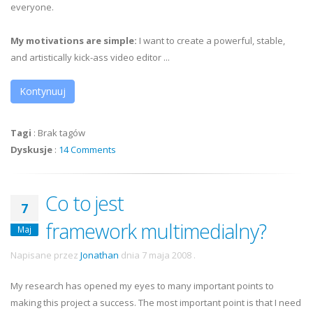
everyone.
My motivations are simple:
I want to create a powerful, stable,
and artistically kick-ass video editor ...
Kontynuuj
Tagi
:
Brak tagów
Dyskusje
:
14 Comments
Co to jest
7
framework multimedialny?
Maj
Napisane przez
Jonathan
dnia
7 maja 2008
.
My research has opened my eyes to many important points to
making this project a success. The most important point is that I need