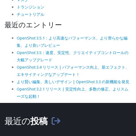
トランジション
チュートリアル
最近のエントリー
OpenShot 3.5.1：より高速なパフォーマンス、より滑らかな編
集、より良いプレビュー
OpenShot 3.5：速度、安定性、クリエイティブコントロールの
大幅アップグレード
OpenShot 3.4 リリース | パフォーマンス向上、新エフェクト、
エキサイティングなアップデート！
より賢い編集、美しいデザイン | OpenShot 3.3 の新機能を発見
OpenShot 3.2.1 リリース | 安定性向上、多数の修正、よりスム
ーズな起動！
最近の
投稿