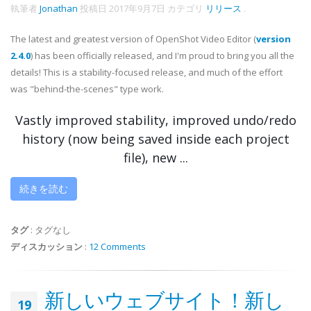
執筆者
Jonathan
投稿日
2017年9月7日
カテゴリ
リリース
.
The latest and greatest version of OpenShot Video Editor (
version
2.4.0
) has been officially released, and I'm proud to bring you all the
details! This is a stability-focused release, and much of the effort
was "behind-the-scenes" type work.
Vastly improved stability, improved undo/redo
history (now being saved inside each project
file), new ...
続きを読む
タグ
:
タグなし
ディスカッション
:
12 Comments
新しいウェブサイト！新し
19