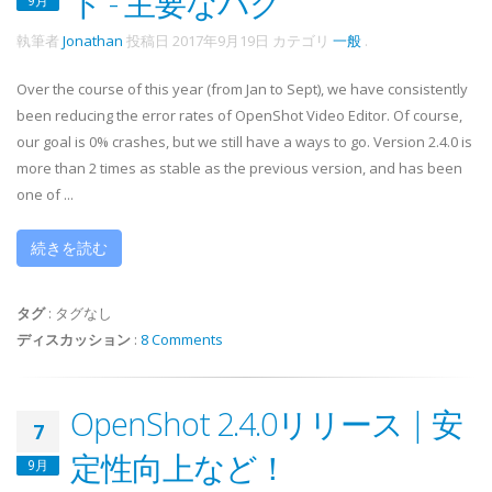
ト - 主要なバグ
9月
執筆者
Jonathan
投稿日
2017年9月19日
カテゴリ
一般
.
Over the course of this year (from Jan to Sept), we have consistently
been reducing the error rates of OpenShot Video Editor. Of course,
our goal is 0% crashes, but we still have a ways to go. Version 2.4.0 is
more than 2 times as stable as the previous version, and has been
one of ...
続きを読む
タグ
:
タグなし
ディスカッション
:
8 Comments
OpenShot 2.4.0リリース | 安
7
定性向上など！
9月