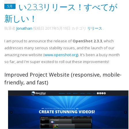
い2.3.3リリース！すべてが
5月
新しい！
執筆者
Jonathan
投稿日
2017年5月19日
カテゴリ
リリース
.
I am proud to announce the release of
OpenShot 2.3.3
, which
addresses many serious stability issues, and the launch of our
amazing new website (
www.openshot.org
). It's been a busy month
so far, and I'm super excited to roll out these improvements!
Improved Project Website (responsive, mobile-
friendly, and fast)