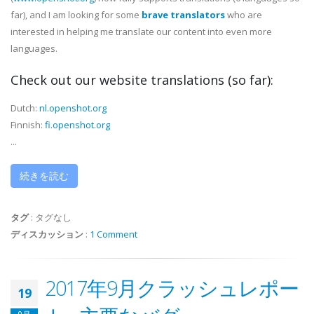
far), and I am looking for some
brave translators
who are
interested in helping me translate our content into even more
languages.
Check out our website translations
(so far)
:
Dutch:
nl.openshot.org
Finnish:
fi.openshot.org
...
続きを読む
タグ
:
タグなし
ディスカッション
:
1 Comment
2017年9月クラッシュレポー
19