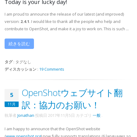
Today is your lucky day!
I am proud to announce the release of our latest (and improved)
version:
2.4.1
. I would like to thank all the people who help and
contribute to OpenShot, and make it a joy to work on. This is such ...
続きを読む
タグ
:
タグなし
ディスカッション
:
19 Comments
OpenShotウェブサイト翻
5
訳：協力のお願い！
11月
執筆者
Jonathan
投稿日
2017年11月5日
カテゴリ
一般
.
I am happy to announce that the OpenShot website
(
www.openshot.org
) now fully supports translations (6 languages so