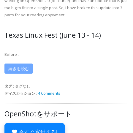
working on OpenShot 2.0 (of course), and have an update that is just
too big to fit into a single post. So, I have broken this update into 3
parts for your reading enjoyment.
Texas Linux Fest (June 13 - 14)
Before ...
続きを読む
タグ
:
タグなし
ディスカッション
:
4 Comments
OpenShotをサポート
今すぐ寄付する!