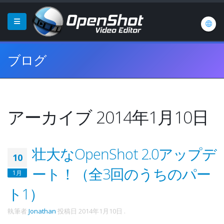
ブログ
アーカイブ 2014年1月10日
壮大なOpenShot 2.0アップデ
10
ート！（全3回のうちのパー
1月
ト1）
執筆者
Jonathan
投稿日
2014年1月10日
.