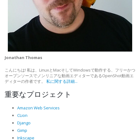
Jonathan Thomas
こんにちは! 私は、LinuxとMacそしてWindowsで動作する、フリーかつ
オープンソースでノンリニアな動画エディターであるOpenShot動画エ
ディターの作者です。
私に関する詳細...
重要なプロジェクト
Amazon Web Services
CLion
Django
Gimp
Inkscape