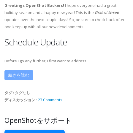
Greetings OpenShot Backers!
I hope everyone had a great
holiday season and a happy new year! This is the
first
of
three
updates over the next couple days! So, be sure to check back often
and keep up with all our new developments.
Schedule Update
Before I go any further, I first want to address ...
続きを読む
タグ
:
タグなし
ディスカッション
:
27 Comments
OpenShotをサポート