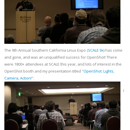
The 9th Annual Southern California Linux Expo (
SCALE 9x
) has come
and gone, and was an unqualified success for OpenShot! There
were 1800+ attendees at SCALE this year, and lots of interest in the
OpenShot booth and my presentation titled "
OpenShot: Lights,
Camera, Action!
".
I