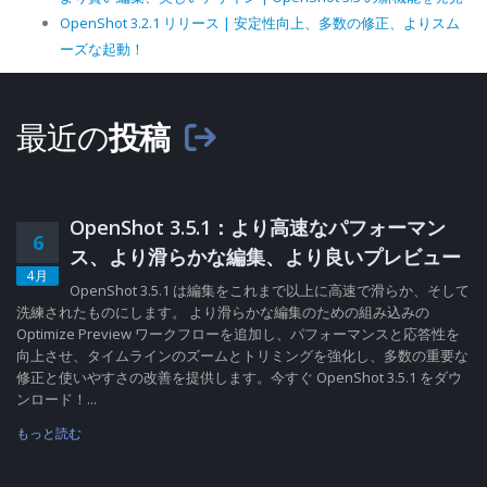
OpenShot 3.2.1 リリース | 安定性向上、多数の修正、よりスム
ーズな起動！
最近の
投稿
OpenShot 3.5.1：より高速なパフォーマン
6
ス、より滑らかな編集、より良いプレビュー
4月
OpenShot 3.5.1 は編集をこれまで以上に高速で滑らか、そして
洗練されたものにします。 より滑らかな編集のための組み込みの
Optimize Preview ワークフローを追加し、パフォーマンスと応答性を
向上させ、タイムラインのズームとトリミングを強化し、多数の重要な
修正と使いやすさの改善を提供します。今すぐ OpenShot 3.5.1 をダウ
ンロード！...
もっと読む