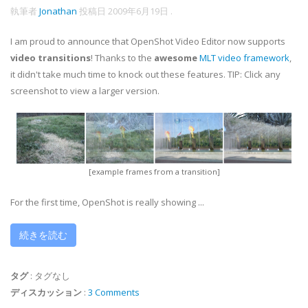
執筆者
Jonathan
投稿日
2009年6月19日
.
I am proud to announce that OpenShot Video Editor now supports
video transitions
! Thanks to the
awesome
MLT video framework
,
it didn't take much time to knock out these features. TIP: Click any
screenshot to view a larger version.
[example frames from a transition]
For the first time, OpenShot is really showing ...
続きを読む
タグ
:
タグなし
ディスカッション
:
3 Comments