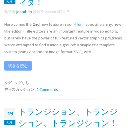
ィタ！
6月
執筆者
Jonathan
投稿日
2009年6月20日
.
Here comes the
2nd
new feature in our
4 for 4
special, a shiny, new
title editor!!! Title editors are an important feature in video editors,
but rarely have the power of full-featured vector graphics programs.
We've attempted to find a middle ground: a simple title template
system (using a standard image format: SVG), with ...
続きを読む
タグ
:
タグなし
ディスカッション
:
2 Comments
トランジション、トランジ
19
ション、トランジション！
6月