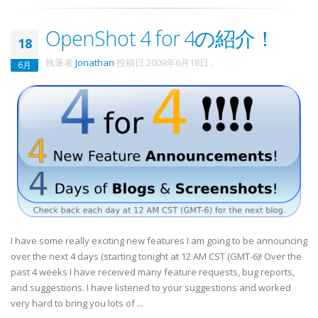
OpenShot 4 for 4の紹介！
18
執筆者
Jonathan
投稿日
2009年6月18日
.
6月
I have some really exciting new features I am going to be announcing
over the next 4 days (starting tonight at 12 AM CST (GMT-6)! Over the
past 4 weeks I have received many feature requests, bug reports,
and suggestions. I have listened to your suggestions and worked
very hard to bring you lots of ...