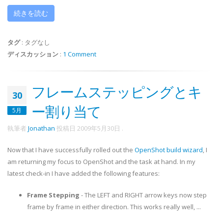
続きを読む
タグ
:
タグなし
ディスカッション
:
1 Comment
フレームステッピングとキ
30
ー割り当て
5月
執筆者
Jonathan
投稿日
2009年5月30日
.
Now that I have successfully rolled out the
OpenShot build wizard
, I
am returning my focus to OpenShot and the task at hand. In my
latest check-in I have added the following features:
Frame Stepping
- The LEFT and RIGHT arrow keys now step
frame by frame in either direction. This works really well, ...