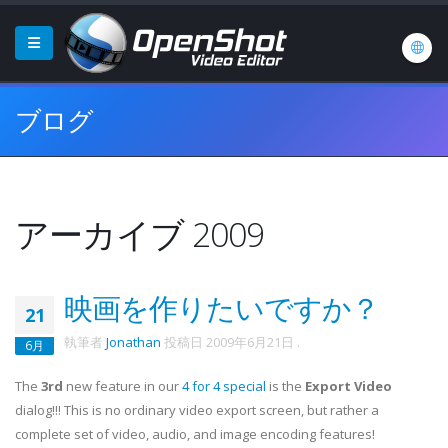
ブログ
アーカイブ 2009
映画を作りたいですか？
21
執筆者
Jonathan
投稿日
2009年6月21日
.
6月
The
3rd
new feature in our
4 for 4 special
is the
Export Video
dialog!!! This is no ordinary video export screen, but rather a
complete set of video, audio, and image encoding features!