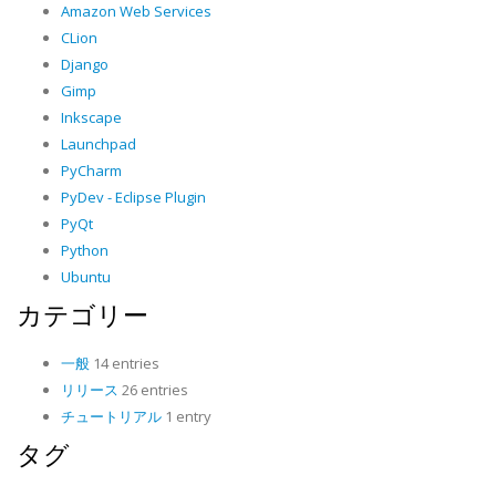
Amazon Web Services
CLion
Django
Gimp
Inkscape
Launchpad
PyCharm
PyDev - Eclipse Plugin
PyQt
Python
Ubuntu
カテゴリー
一般
14 entries
リリース
26 entries
チュートリアル
1 entry
タグ