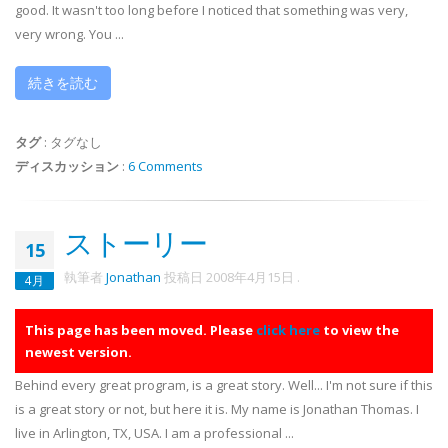
good. It wasn't too long before I noticed that something was very,
very wrong. You ...
続きを読む
タグ
:
タグなし
ディスカッション
:
6 Comments
ストーリー
15
執筆者
Jonathan
投稿日
2008年4月15日
.
4月
This page has been moved. Please
click here
to view the
newest version.
Behind every great program, is a great story. Well... I'm not sure if this
is a great story or not, but here it is. My name is Jonathan Thomas. I
live in Arlington, TX, USA. I am a professional ...