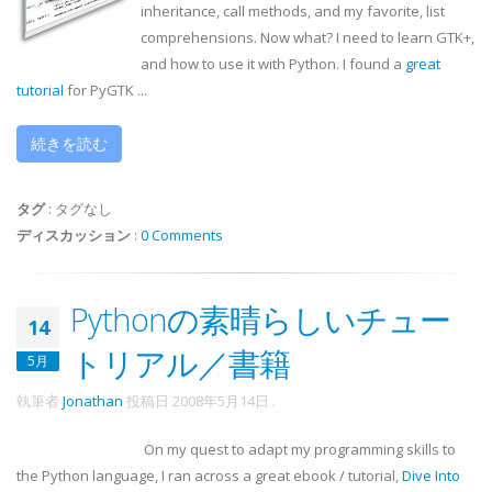
inheritance, call methods, and my favorite, list
comprehensions. Now what? I need to learn
GTK
+,
and how to use it with Python. I found a
great
tutorial
for
PyGTK
...
続きを読む
タグ
:
タグなし
ディスカッション
:
0 Comments
Pythonの素晴らしいチュー
14
トリアル／書籍
5月
執筆者
Jonathan
投稿日
2008年5月14日
.
On my quest to adapt my programming skills to
the Python language, I ran across a great
ebook
/ tutorial,
Dive Into