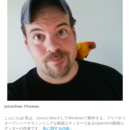
Jonathan Thomas
こんにちは! 私は、LinuxとMacそしてWindowsで動作する、フリーかつ
オープンソースでノンリニアな動画エディターであるOpenShot動画エ
ディターの作者です。
私に関する詳細...