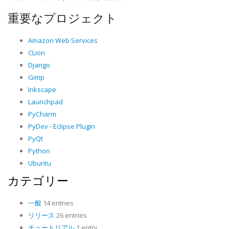
重要なプロジェクト
Amazon Web Services
CLion
Django
Gimp
Inkscape
Launchpad
PyCharm
PyDev - Eclipse Plugin
PyQt
Python
Ubuntu
カテゴリー
一般
14 entries
リリース
26 entries
チュートリアル
1 entry