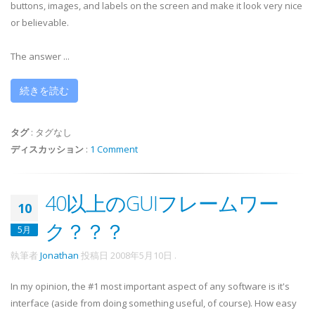
buttons, images, and labels on the screen and make it look very nice
or believable.
The answer ...
続きを読む
タグ
:
タグなし
ディスカッション
:
1 Comment
40以上のGUIフレームワー
10
ク？？？
5月
執筆者
Jonathan
投稿日
2008年5月10日
.
In my opinion, the #1 most important aspect of any software is it's
interface (aside from doing something useful, of course). How easy