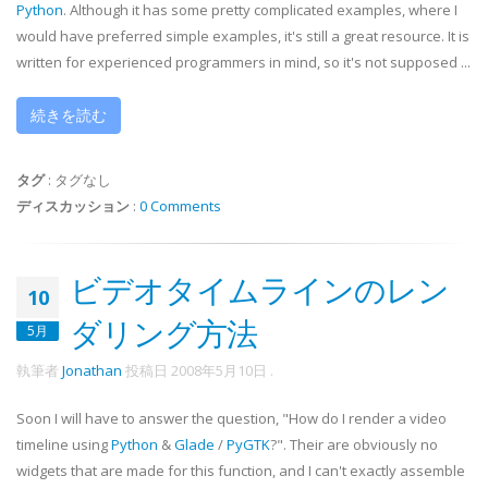
Python
. Although it has some pretty complicated examples, where I
would have preferred simple examples, it's still a great resource. It is
written for experienced programmers in mind, so it's not supposed ...
続きを読む
タグ
:
タグなし
ディスカッション
:
0 Comments
ビデオタイムラインのレン
10
ダリング方法
5月
執筆者
Jonathan
投稿日
2008年5月10日
.
Soon I will have to answer the question, "How do I render a video
timeline using
Python
&
Glade
/
PyGTK
?". Their are obviously no
widgets that are made for this function, and I can't exactly assemble