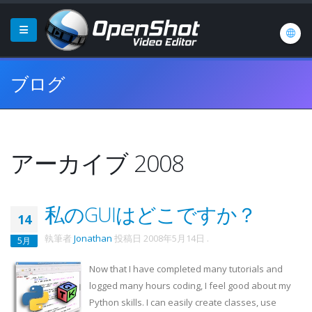
ブログ
アーカイブ 2008
私のGUIはどこですか？
14
執筆者
Jonathan
投稿日
2008年5月14日
.
5月
Now that I have completed many tutorials and
logged many hours coding, I feel good about my
Python skills. I can easily create classes, use