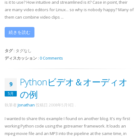
is it to use? How intuitive and streamlined is it? Case in point, their
are many video editors for Linux... so why is nobody happy? Many of
them can combine video clips ...
続きを読む
タグ
:
タグなし
ディスカッション
:
0 Comments
Pythonビデオ＆オーディオ
9
の例
5月
執筆者
Jonathan
投稿日
2008年5月9日
.
I wanted to share this example I found on another blog. It's my first
working Python code using the gstreamer framework. It loads an
mpeg movie file and an MP3 into the pipeline at the same time, in