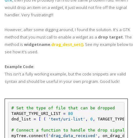
GTK
, then you've probably run into the same problem I did. When I
would drop an item on a widget, it just would not fire off the signal
handler. Very frustrating!!!
However, after some digging around, I found the solution. It's a GTK
method that you must call to enable a widget as a
drop target
. The
method is
widgetname
.
drag_dest_set()
. See my example below to
see how it's used.
Example Code:
This isn't a fully working example, but the code snippets are valid
syntax and should be useful in your own program. Good luck!
# Set the type of file that can be dropped
TARGET_TYPE_URI_LIST
=
80
dnd_list
=
[
(
'text/uri-list'
,
0
,
TARGET_TYPE_URI_
# Connect a function to handle the drop signal
myTree
.
connect
(
'drag_data_received'
,
on_drag_data_r