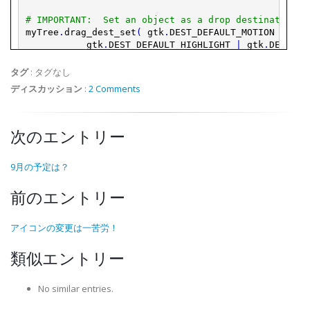
# IMPORTANT:  Set an object as a drop destination, 
myTree
.
drag_dest_set
(
gtk
.
DEST_DEFAULT_MOTION
|
gtk
.
DEST_DEFAULT_HIGHLIGHT
|
gtk
.
DEST_DE
dnd_list
,
gtk
.
gdk
.
ACTION_COPY
)
タグ
:
タグなし
# Connect a function to handle the drag motion sign
ディスカッション
:
2 Comments
MyCanvas
.
connect
(
'drag_motion'
,
on_drag_motion
)
# Set the canvas to allow drops from any type of fi
次のエントリー
MyCanvas
.
drag_dest_set
(
0
,
[
]
,
0
)
# Function to handle the drag motion
9月の予定は？
def
on_drag_motion
(
wid
,
context
,
x
,
y
,
time
)
:
print
" *** motion detected ***"
前のエントリー
# Function to handle the drop
def
on_drag_data_received
(
widget
,
context
,
x
,
y
,
se
アイコンの変更は一苦労！
print
" ((( drop detected ))) "
類似エントリー
No similar entries.