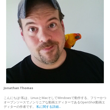
Jonathan Thomas
こんにちは! 私は、LinuxとMacそしてWindowsで動作する、フリーかつ
オープンソースでノンリニアな動画エディターであるOpenShot動画エ
ディターの作者です。
私に関する詳細...