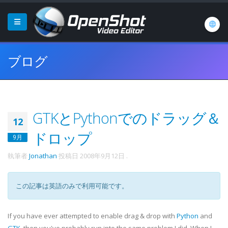
ブログ
GTKとPythonでのドラッグ＆
12
ドロップ
9月
執筆者
Jonathan
投稿日
2008年9月12日
.
この記事は英語のみで利用可能です。
If you have ever attempted to enable drag & drop with
Python
and