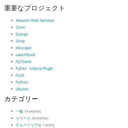
重要なプロジェクト
Amazon Web Services
CLion
Django
Gimp
Inkscape
Launchpad
PyCharm
PyDev - Eclipse Plugin
PyQt
Python
Ubuntu
カテゴリー
一般
14 entries
リリース
26 entries
チュートリアル
1 entry