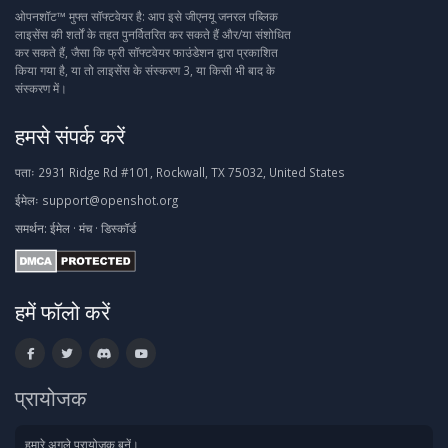
ओपनशॉट™ मुफ्त सॉफ्टवेयर है: आप इसे जीएनयू जनरल पब्लिक
लाइसेंस की शर्तों के तहत पुनर्वितरित कर सकते हैं और/या संशोधित
कर सकते हैं, जैसा कि फ्री सॉफ्टवेयर फाउंडेशन द्वारा प्रकाशित
किया गया है, या तो लाइसेंस के संस्करण 3, या किसी भी बाद के
संस्करण में।
हमसे संपर्क करें
पताः
2931 Ridge Rd #101, Rockwall, TX 75032, United States
ईमेलः
support@openshot.org
समर्थन:
ईमेल
·
मंच
·
डिस्कॉर्ड
हमें फॉलो करें
प्रायोजक
हमारे अगले प्रायोजक बनें।