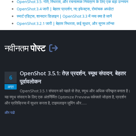
OpenShot 3.5: गति, स्थिरता, और रचनात्मक नियंत्रण के लिए एक बड़ा उन्नयन
OpenShot 3.4 जारी | बेहतर प्रदर्शन, नए इफेक्ट्स, रोमांचक अपडेट!
स्मार्ट एडिट्स, शानदार डिज़ाइन | OpenShot 3.3 में नया क्या है जानें
OpenShot 3.2.1 जारी | बेहतर स्थिरता, कई सुधार, और सुगम लॉन्च!
नवीनतम
पोस्ट
OpenShot 3.5.1: तेज़ प्रदर्शन, स्मूथ संपादन, बेहतर
6
पूर्वावलोकन
अप्र
OpenShot 3.5.1 संपादन को पहले से तेज़, स्मूथ और अधिक परिष्कृत बनाता है।
यह स्मूथ संपादन के लिए एक अंतर्निर्मित Optimize Preview वर्कफ़्लो जोड़ता है, प्रदर्शन
और प्रतिक्रिया में सुधार करता है, टाइमलाइन ज़ूमिंग और......
और पढो