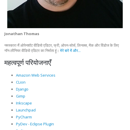
Jonathan Thomas
नमस्कार! मैं ओपेनशॉट वीडियो एडिटर, फ्री, ओपन-सोर्स, लिनक्स, मैक और विंडोज के लिए
नॉन-लीनियर वीडियो एडिटर का निर्माता हूं।
मेरे बारे में और...
महत्वपूर्ण परियोजनाएँ
Amazon Web Services
CLion
Django
Gimp
Inkscape
Launchpad
PyCharm
PyDev - Eclipse Plugin