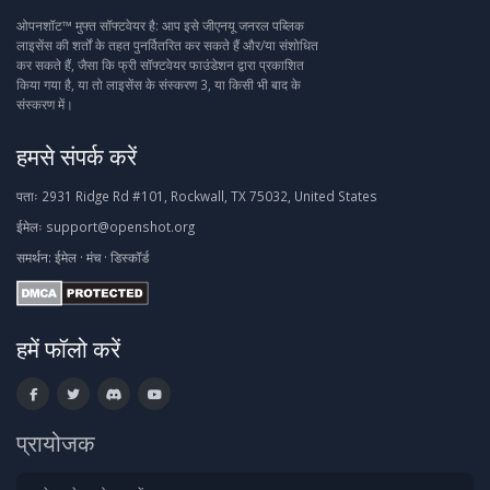
ओपनशॉट™ मुफ्त सॉफ्टवेयर है: आप इसे जीएनयू जनरल पब्लिक
लाइसेंस की शर्तों के तहत पुनर्वितरित कर सकते हैं और/या संशोधित
कर सकते हैं, जैसा कि फ्री सॉफ्टवेयर फाउंडेशन द्वारा प्रकाशित
किया गया है, या तो लाइसेंस के संस्करण 3, या किसी भी बाद के
संस्करण में।
हमसे संपर्क करें
पताः
2931 Ridge Rd #101, Rockwall, TX 75032, United States
ईमेलः
support@openshot.org
समर्थन:
ईमेल
·
मंच
·
डिस्कॉर्ड
हमें फॉलो करें
प्रायोजक