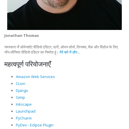
Jonathan Thomas
नमस्कार! मैं ओपेनशॉट वीडियो एडिटर, फ्री, ओपन-सोर्स, लिनक्स, मैक और विंडोज के लिए
नॉन-लीनियर वीडियो एडिटर का निर्माता हूं।
मेरे बारे में और...
महत्वपूर्ण परियोजनाएँ
Amazon Web Services
CLion
Django
Gimp
Inkscape
Launchpad
PyCharm
PyDev - Eclipse Plugin