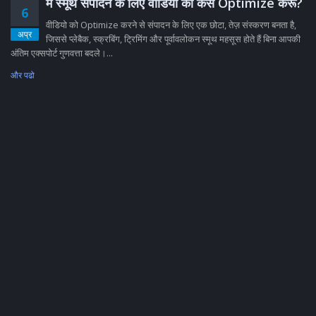
मैं स्मूथ संपादन के लिए वीडियो को कैसे Optimize करूं?
6
वीडियो को Optimize करने से संपादन के लिए एक छोटा, तेज़ संस्करण बनता है,
अप्र
जिससे प्लेबैक, स्क्रबिंग, ट्रिमिंग और पूर्वावलोकन स्मूथ महसूस होते हैं बिना आपकी
अंतिम एक्सपोर्ट गुणवत्ता बदले।...
और पढो