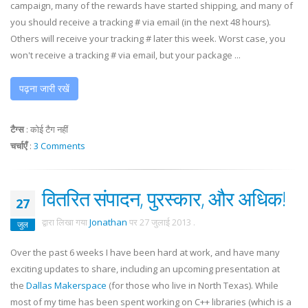
campaign, many of the rewards have started shipping, and many of
you should receive a tracking # via email (in the next 48 hours).
Others will receive your tracking # later this week. Worst case, you
won't receive a tracking # via email, but your package ...
पढ़ना जारी रखें
टैग्स
:
कोई टैग नहीं
चर्चाएँ
:
3 Comments
वितरित संपादन, पुरस्कार, और अधिक!
27
द्वारा लिखा गया
Jonathan
पर
27 जुलाई 2013
.
जुल
Over the past 6 weeks I have been hard at work, and have many
exciting updates to share, including an upcoming presentation at
the
Dallas Makerspace
(for those who live in North Texas). While
most of my time has been spent working on C++ libraries (which is a