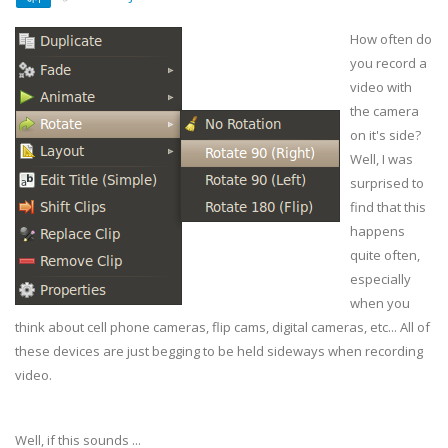
How often do
you record a
video with
the camera
on it's side?
Well, I was
surprised to
find that this
happens
quite often,
especially
when you
think about cell phone cameras, flip cams, digital cameras, etc... All of
these devices are just begging to be held sideways when recording
video.
Well, if this sounds ...