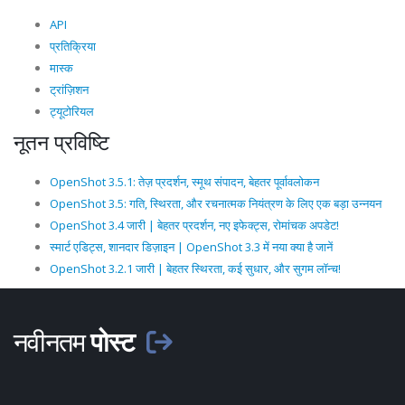
API
प्रतिक्रिया
मास्क
ट्रांज़िशन
ट्यूटोरियल
नूतन प्रविष्टि
OpenShot 3.5.1: तेज़ प्रदर्शन, स्मूथ संपादन, बेहतर पूर्वावलोकन
OpenShot 3.5: गति, स्थिरता, और रचनात्मक नियंत्रण के लिए एक बड़ा उन्नयन
OpenShot 3.4 जारी | बेहतर प्रदर्शन, नए इफेक्ट्स, रोमांचक अपडेट!
स्मार्ट एडिट्स, शानदार डिज़ाइन | OpenShot 3.3 में नया क्या है जानें
OpenShot 3.2.1 जारी | बेहतर स्थिरता, कई सुधार, और सुगम लॉन्च!
नवीनतम
पोस्ट