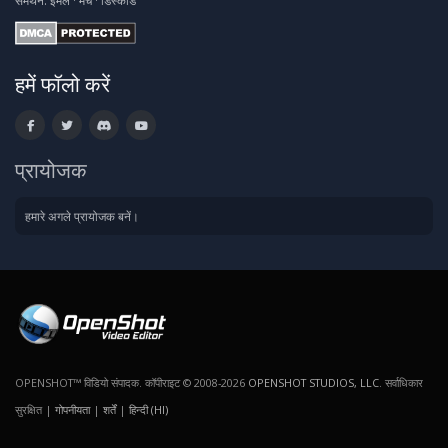
समर्थन:
ईमेल
·
मंच
·
डिस्कॉर्ड
हमें फॉलो करें
प्रायोजक
हमारे अगले प्रायोजक बनें।
OPENSHOT™ विडियो संपादक. कॉपीराइट © 2008-2026
OPENSHOT STUDIOS, LLC
. सर्वाधिकार
सुरक्षित |
गोपनीयता
|
शर्तें
|
हिन्दी (HI)