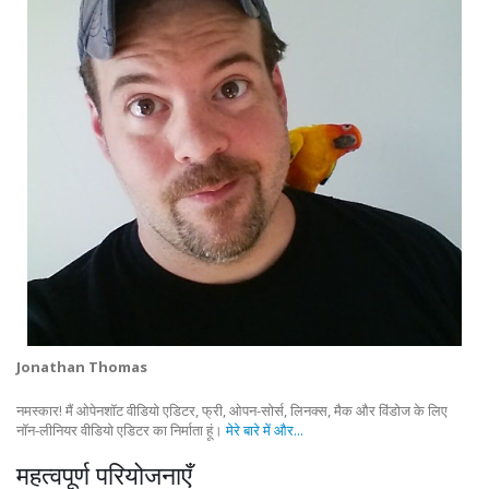
Jonathan Thomas
नमस्कार! मैं ओपेनशॉट वीडियो एडिटर, फ्री, ओपन-सोर्स, लिनक्स, मैक और विंडोज के लिए
नॉन-लीनियर वीडियो एडिटर का निर्माता हूं।
मेरे बारे में और...
महत्वपूर्ण परियोजनाएँ