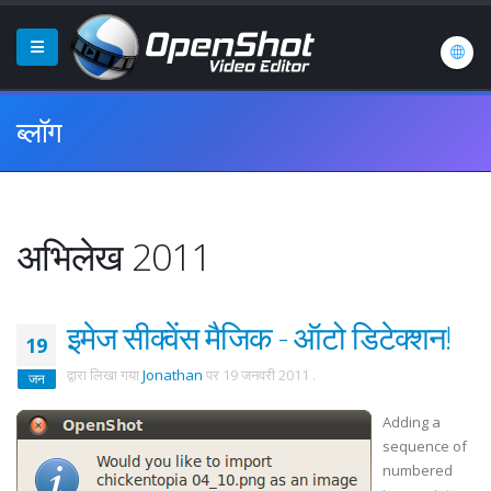
ब्लॉग
अभिलेख 2011
इमेज सीक्वेंस मैजिक - ऑटो डिटेक्शन!
19
द्वारा लिखा गया
Jonathan
पर
19 जनवरी 2011
.
जन
Adding a
sequence of
numbered