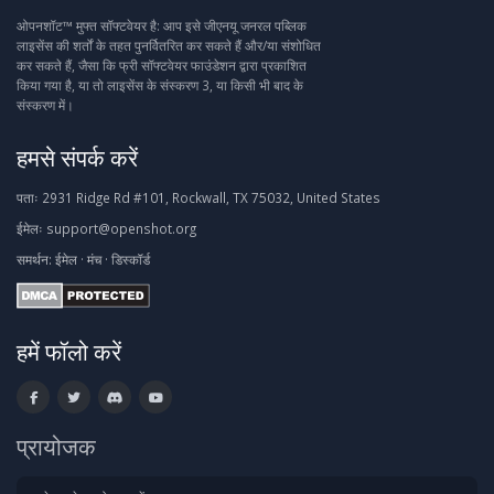
ओपनशॉट™ मुफ्त सॉफ्टवेयर है: आप इसे जीएनयू जनरल पब्लिक
लाइसेंस की शर्तों के तहत पुनर्वितरित कर सकते हैं और/या संशोधित
कर सकते हैं, जैसा कि फ्री सॉफ्टवेयर फाउंडेशन द्वारा प्रकाशित
किया गया है, या तो लाइसेंस के संस्करण 3, या किसी भी बाद के
संस्करण में।
हमसे संपर्क करें
पताः
2931 Ridge Rd #101, Rockwall, TX 75032, United States
ईमेलः
support@openshot.org
समर्थन:
ईमेल
·
मंच
·
डिस्कॉर्ड
हमें फॉलो करें
प्रायोजक