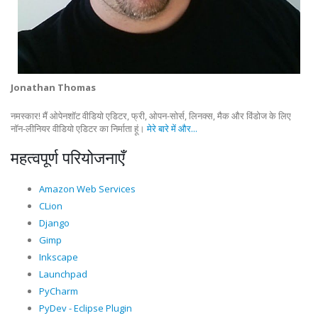
Jonathan Thomas
नमस्कार! मैं ओपेनशॉट वीडियो एडिटर, फ्री, ओपन-सोर्स, लिनक्स, मैक और विंडोज के लिए
नॉन-लीनियर वीडियो एडिटर का निर्माता हूं।
मेरे बारे में और...
महत्वपूर्ण परियोजनाएँ
Amazon Web Services
CLion
Django
Gimp
Inkscape
Launchpad
PyCharm
PyDev - Eclipse Plugin