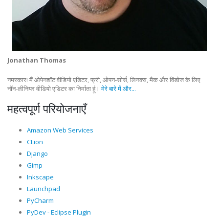
Jonathan Thomas
नमस्कार! मैं ओपेनशॉट वीडियो एडिटर, फ्री, ओपन-सोर्स, लिनक्स, मैक और विंडोज के लिए
नॉन-लीनियर वीडियो एडिटर का निर्माता हूं।
मेरे बारे में और...
महत्वपूर्ण परियोजनाएँ
Amazon Web Services
CLion
Django
Gimp
Inkscape
Launchpad
PyCharm
PyDev - Eclipse Plugin