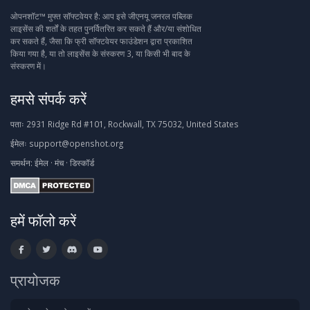
ओपनशॉट™ मुफ्त सॉफ्टवेयर है: आप इसे जीएनयू जनरल पब्लिक
लाइसेंस की शर्तों के तहत पुनर्वितरित कर सकते हैं और/या संशोधित
कर सकते हैं, जैसा कि फ्री सॉफ्टवेयर फाउंडेशन द्वारा प्रकाशित
किया गया है, या तो लाइसेंस के संस्करण 3, या किसी भी बाद के
संस्करण में।
हमसे संपर्क करें
पताः
2931 Ridge Rd #101, Rockwall, TX 75032, United States
ईमेलः
support@openshot.org
समर्थन:
ईमेल
·
मंच
·
डिस्कॉर्ड
हमें फॉलो करें
प्रायोजक