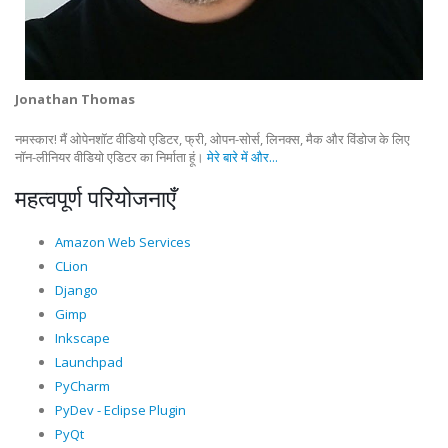
Jonathan Thomas
नमस्कार! मैं ओपेनशॉट वीडियो एडिटर, फ्री, ओपन-सोर्स, लिनक्स, मैक और विंडोज के लिए
नॉन-लीनियर वीडियो एडिटर का निर्माता हूं।
मेरे बारे में और...
महत्वपूर्ण परियोजनाएँ
Amazon Web Services
CLion
Django
Gimp
Inkscape
Launchpad
PyCharm
PyDev - Eclipse Plugin
PyQt