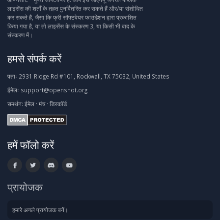
लाइसेंस की शर्तों के तहत पुनर्वितरित कर सकते हैं और/या संशोधित
कर सकते हैं, जैसा कि फ्री सॉफ्टवेयर फाउंडेशन द्वारा प्रकाशित
किया गया है, या तो लाइसेंस के संस्करण 3, या किसी भी बाद के
संस्करण में।
हमसे संपर्क करें
पताः
2931 Ridge Rd #101, Rockwall, TX 75032, United States
ईमेलः
support@openshot.org
समर्थन:
ईमेल
·
मंच
·
डिस्कॉर्ड
हमें फॉलो करें
प्रायोजक
हमारे अगले प्रायोजक बनें।