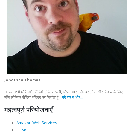
Jonathan Thomas
नमस्कार! मैं ओपेनशॉट वीडियो एडिटर, फ्री, ओपन-सोर्स, लिनक्स, मैक और विंडोज के लिए
नॉन-लीनियर वीडियो एडिटर का निर्माता हूं।
मेरे बारे में और...
महत्वपूर्ण परियोजनाएँ
Amazon Web Services
CLion