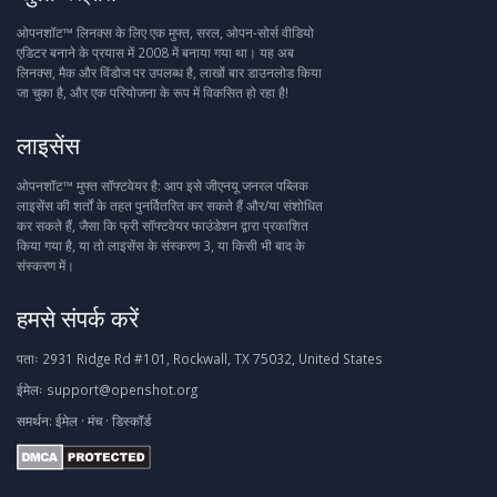
ओपनशॉट™ लिनक्स के लिए एक मुफ्त, सरल, ओपन-सोर्स वीडियो
एडिटर बनाने के प्रयास में 2008 में बनाया गया था। यह अब
लिनक्स, मैक और विंडोज पर उपलब्ध है, लाखों बार डाउनलोड किया
जा चुका है, और एक परियोजना के रूप में विकसित हो रहा है!
लाइसेंस
ओपनशॉट™ मुफ्त सॉफ्टवेयर है: आप इसे जीएनयू जनरल पब्लिक
लाइसेंस की शर्तों के तहत पुनर्वितरित कर सकते हैं और/या संशोधित
कर सकते हैं, जैसा कि फ्री सॉफ्टवेयर फाउंडेशन द्वारा प्रकाशित
किया गया है, या तो लाइसेंस के संस्करण 3, या किसी भी बाद के
संस्करण में।
हमसे संपर्क करें
पताः
2931 Ridge Rd #101, Rockwall, TX 75032, United States
ईमेलः
support@openshot.org
समर्थन:
ईमेल
·
मंच
·
डिस्कॉर्ड