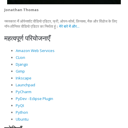
Jonathan Thomas
नमस्कार! मैं ओपेनशॉट वीडियो एडिटर, फ्री, ओपन-सोर्स, लिनक्स, मैक और विंडोज के लिए
नॉन-लीनियर वीडियो एडिटर का निर्माता हूं।
मेरे बारे में और...
महत्वपूर्ण परियोजनाएँ
Amazon Web Services
CLion
Django
Gimp
Inkscape
Launchpad
PyCharm
PyDev - Eclipse Plugin
PyQt
Python
Ubuntu