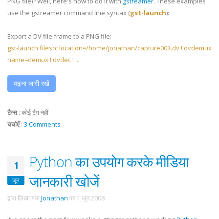
PNG file)? Well, here's how to do it with
gstreamer
. These examples
use the gstreamer command line syntax (
gst-launch
):
Export a DV file frame to a PNG file:
gst-launch filesrc location=/home/jonathan/capture003.dv ! dvdemux
name=demux ! dvdec ! ...
पढ़ना जारी रखें
टैग्स
:
कोई टैग नहीं
चर्चाएँ
:
3 Comments
Python का उपयोग करके मीडिया
1
जानकारी खोजें
जून
द्वारा लिखा गया
Jonathan
पर
1 जून 2008
.