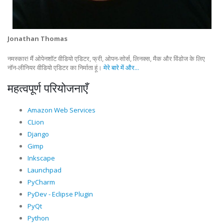
Jonathan Thomas
नमस्कार! मैं ओपेनशॉट वीडियो एडिटर, फ्री, ओपन-सोर्स, लिनक्स, मैक और विंडोज के लिए
नॉन-लीनियर वीडियो एडिटर का निर्माता हूं।
मेरे बारे में और...
महत्वपूर्ण परियोजनाएँ
Amazon Web Services
CLion
Django
Gimp
Inkscape
Launchpad
PyCharm
PyDev - Eclipse Plugin
PyQt
Python