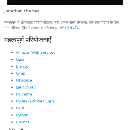
Jonathan Thomas
नमस्कार! मैं ओपेनशॉट वीडियो एडिटर, फ्री, ओपन-सोर्स, लिनक्स, मैक और विंडोज के लिए
नॉन-लीनियर वीडियो एडिटर का निर्माता हूं।
मेरे बारे में और...
महत्वपूर्ण परियोजनाएँ
Amazon Web Services
CLion
Django
Gimp
Inkscape
Launchpad
PyCharm
PyDev - Eclipse Plugin
PyQt
Python
Ubuntu