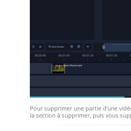
Pour supprimer une partie d’une vidéo 
la section à supprimer, puis vous supp