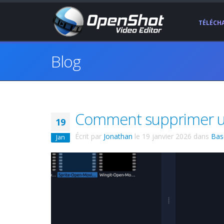
TÉLÉCH
Blog
Comment supprimer une
19
Écrit par
Jonathan
le
19 janvier 2026
dans
Bas
Jan