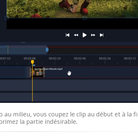
au milieu, vous coupez le clip au début et à la f
rimez la partie indésirable.