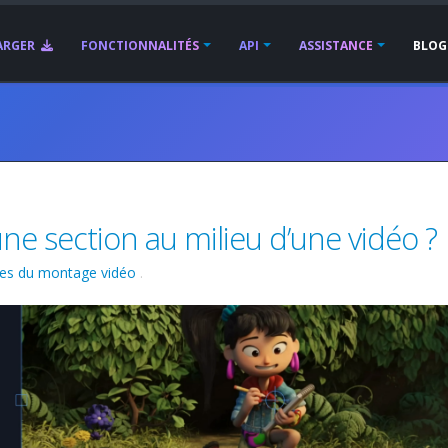
ARGER
FONCTIONNALITÉS
API
ASSISTANCE
BLOG
 section au milieu d’une vidéo ?
es du montage vidéo
.