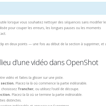
utile lorsque vous souhaitez nettoyer des séquences sans modifier l
tilisée pour couper les erreurs, les longues pauses ou les moments
tact.
clip en deux points — une fois au début de la section à supprimer, et 
ieu d’une vidéo dans OpenShot
re vidéo et faites-la glisser sur une piste.
 section.
Placez-la là où commence la partie indésirable.
et choisissez
Trancher
, ou utilisez l’outil de découpe.
ection.
Placez-la là où se termine la partie indésirable.
ies distinctes.
 section indésirable et appuyez sur Supprimer.