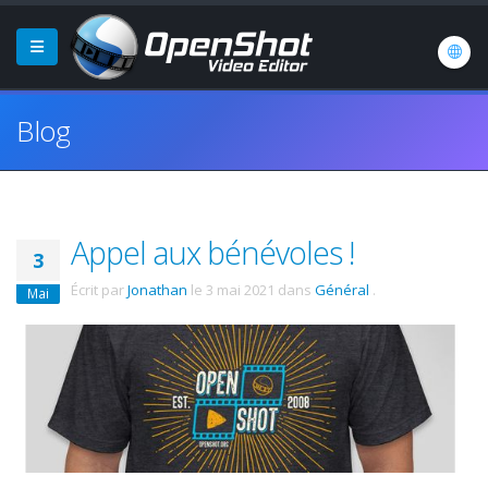
Blog
Appel aux bénévoles !
3
Écrit par
Jonathan
le
3 mai 2021
dans
Général
.
Mai